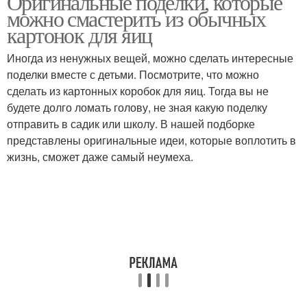
Оригинальные поделки, которые
можно смастерить из обычных
картонок для яиц
Иногда из ненужных вещей, можно сделать интересные
Яичные коробки
Отличные лайфхаки
поделки вместе с детьми. Посмотрите, что можно
сделать из картонных коробок для яиц. Тогда вы не
будете долго ломать голову, не зная какую поделку
Лайфхаки для
отправить в садик или школу. В нашей подборке
вторичного
Яичная коробка
представлены оригинальные идеи, которые воплотить в
использования
жизнь, сможет даже самый неумеха.
Принадлежности из
Коробка для хранения
яичной коробки
Палитра из яичной
Интересные лайфхаки
коробки