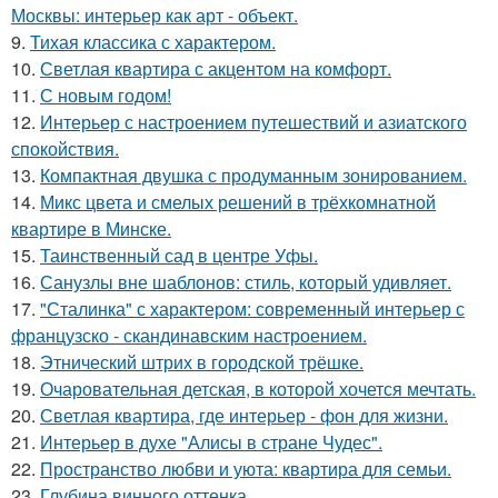
Москвы: интерьер как арт - объект.
9.
Тихая классика с характером.
10.
Светлая квартира с акцентом на комфорт.
11.
С новым годом!
12.
Интерьер с настроением путешествий и азиатского
спокойствия.
13.
Компактная двушка с продуманным зонированием.
14.
Микс цвета и смелых решений в трёхкомнатной
квартире в Минске.
15.
Таинственный сад в центре Уфы.
16.
Санузлы вне шаблонов: стиль, который удивляет.
17.
"Сталинка" с характером: современный интерьер с
французско - скандинавским настроением.
18.
Этнический штрих в городской трёшке.
19.
Очаровательная детская, в которой хочется мечтать.
20.
Светлая квартира, где интерьер - фон для жизни.
21.
Интерьер в духе "Алисы в стране Чудес".
22.
Пространство любви и уюта: квартира для семьи.
23.
Глубина винного оттенка.