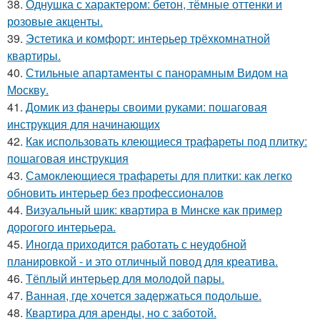
38.
Однушка с характером: бетон, тёмные оттенки и
розовые акценты.
39.
Эстетика и комфорт: интерьер трёхкомнатной
квартиры.
40.
Стильные апартаменты с панорамным Видом на
Москву.
41.
Домик из фанеры своими руками: пошаговая
инструкция для начинающих
42.
Как использовать клеющиеся трафареты под плитку:
пошаговая инструкция
43.
Самоклеющиеся трафареты для плитки: как легко
обновить интерьер без профессионалов
44.
Визуальный шик: квартира в Минске как пример
дорогого интерьера.
45.
Иногда приходится работать с неудобной
планировкой - и это отличный повод для креатива.
46.
Тёплый интерьер для молодой пары.
47.
Ванная, где хочется задержаться подольше.
48.
Квартира для аренды, но с заботой.