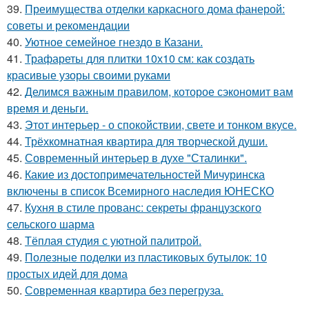
39.
Преимущества отделки каркасного дома фанерой:
советы и рекомендации
40.
Уютное семейное гнездо в Казани.
41.
Трафареты для плитки 10х10 см: как создать
красивые узоры своими руками
42.
Делимся важным правилом, которое сэкономит вам
время и деньги.
43.
Этот интерьер - о спокойствии, свете и тонком вкусе.
44.
Трёхкомнатная квартира для творческой души.
45.
Современный интерьер в духе "Сталинки".
46.
Какие из достопримечательностей Мичуринска
включены в список Всемирного наследия ЮНЕСКО
47.
Кухня в стиле прованс: секреты французского
сельского шарма
48.
Тёплая студия с уютной палитрой.
49.
Полезные поделки из пластиковых бутылок: 10
простых идей для дома
50.
Современная квартира без перегруза.