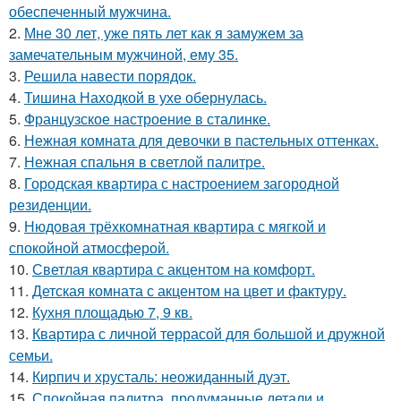
обеспеченный мужчина.
2.
Мне 30 лет, уже пять лет как я замужем за
замечательным мужчиной, ему 35.
3.
Решила навести порядок.
4.
Тишина Находкой в ухе обернулась.
5.
Французское настроение в сталинке.
6.
Нежная комната для девочки в пастельных оттенках.
7.
Нежная спальня в светлой палитре.
8.
Городская квартира с настроением загородной
резиденции.
9.
Нюдовая трёхкомнатная квартира с мягкой и
спокойной атмосферой.
10.
Светлая квартира с акцентом на комфорт.
11.
Детская комната с акцентом на цвет и фактуру.
12.
Кухня площадью 7, 9 кв.
13.
Квартира с личной террасой для большой и дружной
семьи.
14.
Кирпич и хрусталь: неожиданный дуэт.
15.
Спокойная палитра, продуманные детали и