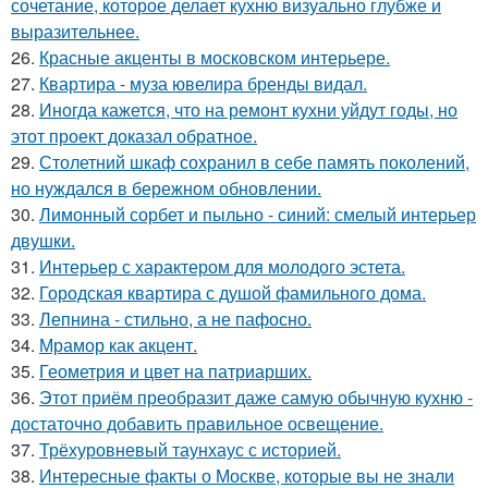
сочетание, которое делает кухню визуально глубже и
выразительнее.
26.
Красные акценты в московском интерьере.
27.
Квартира - муза ювелира бренды видал.
28.
Иногда кажется, что на ремонт кухни уйдут годы, но
этот проект доказал обратное.
29.
Столетний шкаф сохранил в себе память поколений,
но нуждался в бережном обновлении.
30.
Лимонный сорбет и пыльно - синий: смелый интерьер
двушки.
31.
Интерьер с характером для молодого эстета.
32.
Городская квартира с душой фамильного дома.
33.
Лепнина - стильно, а не пафосно.
34.
Мрамор как акцент.
35.
Геометрия и цвет на патриарших.
36.
Этот приём преобразит даже самую обычную кухню -
достаточно добавить правильное освещение.
37.
Трёхуровневый таунхаус с историей.
38.
Интересные факты о Москве, которые вы не знали