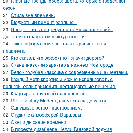
20.
Главные тренды обоев: цвета, которые определяют
сезон.
21.
Стиль вне времени.
22.
Бюджетный ремонт реально -!
23.
Иногда стиль не требует огромных вложений -
достаточно фантазии и аккуратности.
24.
Такое оформление не только красиво, но и
практично.
25.
Кто сказал, что эффектно - значит дорого?
26.
Скандинавский характер в нижнем Новгороде.
27.
Бело - голубая классика с современными акцентами.
28.
Каждый метр квартиры можно использовать с
пользой, если применить нестандартные решения.
29.
Квартира с круговой планировкой.
30.
Mid - Century Modern для молодой девушки.
31.
Однушка с ретро - настроением.
32.
Студия с атмосферой Варшавы.
33.
Свет и дыхание времени.
34.
В проекте дизайнера Нелли Гаязовой лоджия