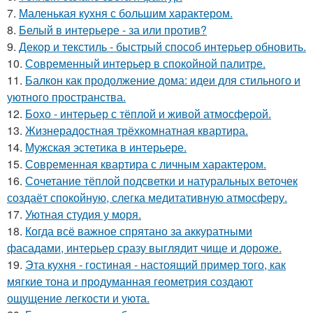
7.
Маленькая кухня с большим характером.
8.
Белый в интерьере - за или против?
9.
Декор и текстиль - быстрый способ интерьер обновить.
10.
Современный интерьер в спокойной палитре.
11.
Балкон как продолжение дома: идеи для стильного и
уютного пространства.
12.
Бохо - интерьер с тёплой и живой атмосферой.
13.
Жизнерадостная трёхкомнатная квартира.
14.
Мужская эстетика в интерьере.
15.
Современная квартира с личным характером.
16.
Сочетание тёплой подсветки и натуральных веточек
создаёт спокойную, слегка медитативную атмосферу.
17.
Уютная студия у моря.
18.
Когда всё важное спрятано за аккуратными
фасадами, интерьер сразу выглядит чище и дороже.
19.
Эта кухня - гостиная - настоящий пример того, как
мягкие тона и продуманная геометрия создают
ощущение легкости и уюта.