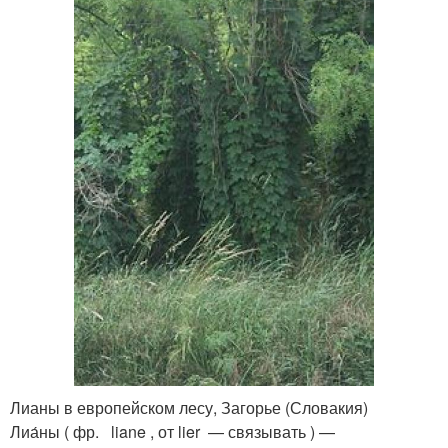
Лианы в европейском лесу, Загорье (Словакия)
Лиа́ны ( фр. liane , от lier — связывать ) —