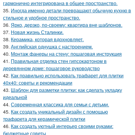
гармонично интегрирована в общее пространство.
35.
Иногда именно детали превращают обычную кухню в
стильное и удобное пространство.
36.
Ярко, дерзко, по-своему: квартира вне шаблонов.
37.
Новая жизнь Сталинки.
38.
Керамика, которая вдохновляет.
39.
Английская однушка с настроением.
40.
Монтаж фанеры на стену: пошаговая инструкция
41.
Правильная отделка стен гипсокартоном в
деревянном доме: пошаговое руководство
42.
Как правильно использовать трафарет для плитки
40x40: советы и рекомендации
43.
Шаблон для разметки плитки: как сделать укладку
идеальной
44.
Современная классика для семьи с детьми.
45.
Как создать уникальный дизайн с помощью
трафарета для керамической плитки
46.
Как создать уютный интерьер своими руками:
бюджетные советы