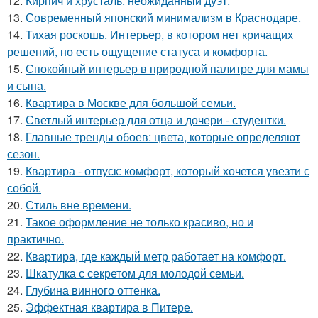
12.
Кирпич и хрусталь: неожиданный дуэт.
13.
Современный японский минимализм в Краснодаре.
14.
Тихая роскошь. Интерьер, в котором нет кричащих
решений, но есть ощущение статуса и комфорта.
15.
Спокойный интерьер в природной палитре для мамы
и сына.
16.
Квартира в Москве для большой семьи.
17.
Светлый интерьер для отца и дочери - студентки.
18.
Главные тренды обоев: цвета, которые определяют
сезон.
19.
Квартира - отпуск: комфорт, который хочется увезти с
собой.
20.
Стиль вне времени.
21.
Такое оформление не только красиво, но и
практично.
22.
Квартира, где каждый метр работает на комфорт.
23.
Шкатулка с секретом для молодой семьи.
24.
Глубина винного оттенка.
25.
Эффектная квартира в Питере.