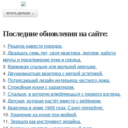
читать дальше →
Последние обновления на сайте:
1.
Решила навести порядок.
2.
Двадцать семь лет, своя квартира, диплом, работа
мечты и предложение руки и сердца.
3.
Кремовая спальня для молодой девушки.
4.
Двухкомнатная квартира с мягкой эстетикой.
5.
Потрясающий дизайн интерьера частного дома.
6.
Спокойная кухня с характером.
7.
Спальня, в которую влюбляешься с первого взгляда.
8.
Детская, которая растёт вместе с ребёнком.
9.
Квартира в доме 1905 года, Санкт-петербург.
10.
Хранение на кухне под мойкой.
11.
Зеркало как инструмент дизайна.