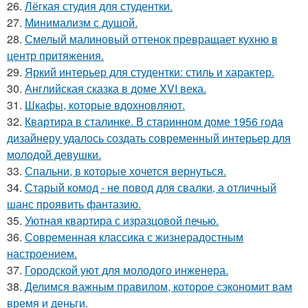
26.
Лёгкая студия для студентки.
27.
Минимализм с душой.
28.
Смелый малиновый оттенок превращает кухню в
центр притяжения.
29.
Яркий интерьер для студентки: стиль и характер.
30.
Английская сказка в доме XVI века.
31.
Шкафы, которые вдохновляют.
32.
Квартира в сталинке. В старинном доме 1956 года
дизайнеру удалось создать современный интерьер для
молодой девушки.
33.
Спальни, в которые хочется вернуться.
34.
Старый комод - не повод для свалки, а отличный
шанс проявить фантазию.
35.
Уютная квартира с изразцовой печью.
36.
Современная классика с жизнерадостным
настроением.
37.
Городской уют для молодого инженера.
38.
Делимся важным правилом, которое сэкономит вам
время и деньги.