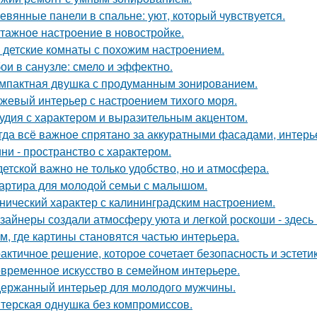
евянные панели в спальне: уют, который чувствуется.
тажное настроение в новостройке.
 детские комнаты с похожим настроением.
ои в санузле: смело и эффектно.
мпактная двушка с продуманным зонированием.
жевый интерьер с настроением тихого моря.
удия с характером и выразительным акцентом.
гда всё важное спрятано за аккуратными фасадами, интерь
ни - пространство с характером.
детской важно не только удобство, но и атмосфера.
артира для молодой семьи с малышом.
нический характер с калининградским настроением.
зайнеры создали атмосферу уюта и легкой роскоши - здесь
м, где картины становятся частью интерьера.
актичное решение, которое сочетает безопасность и эстетик
временное искусство в семейном интерьере.
ержанный интерьер для молодого мужчины.
терская однушка без компромиссов.