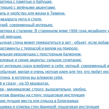
артира с памятью о бабушке.
терьер с зелёными акцентами.
иль и удобство для жизни в Тюмени.
 квадрата уюта и стиля.
гкий, современный интерьер.
артира в сталинке. В старинном доме 1956 года дизайнеру
ой девушки.
ычная стена может превратиться в арт - объект, если добав
артаменты с террасой и видом на природу.
ильная евродвушка с просторным балконом.
рдовые и синие акценты: сильное сочетание.
от интерьер сразу влюбляет в себя: уютный, современный и
обычная, милая и очень уютная идея для тех, кто любит н
ртина, в которую вы вложили себя.
ё и сразу - на 33 квадратах.
рк - минимализм: строго, выразительно, удобно.
нтаж фанеры на стену: пошаговая инструкция
кие лучшие места для отдыха в Березниках
шивка и отделка стен фанерой: пошаговая инструкция