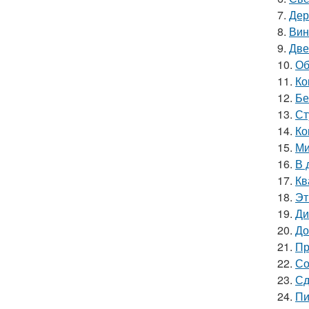
7.
Дер
8.
Вин
9.
Две
10.
Об
11.
Ко
12.
Бе
13.
Ст
14.
Ко
15.
Ми
16.
В 
17.
Кв
18.
Эт
19.
Ди
20.
До
21.
Пр
22.
Со
23.
Сд
24.
Пи