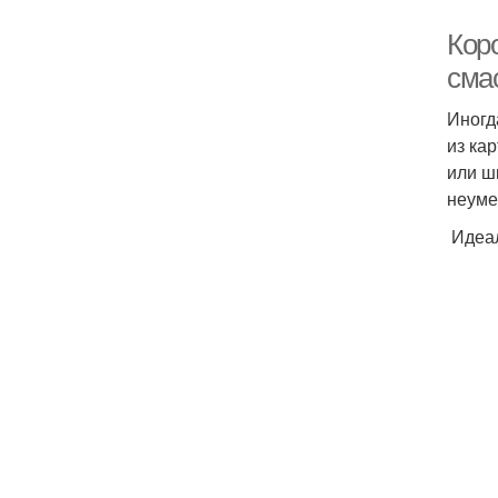
Кор
сма
Иногд
из ка
или ш
неуме
Идеал