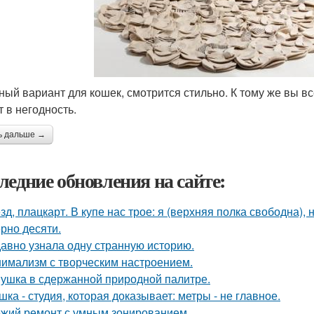
ный вариант для кошек, смотрится стильно. К тому же вы в
т в негодность.
ь дальше →
ледние обновления на сайте:
зд, плацкарт. В купе нас трое: я (верхняя полка свободна),
рно десяти.
авно узнала одну странную историю.
имализм с творческим настроением.
ушка в сдержанной природной палитре.
шка - студия, которая доказывает: метры - не главное.
жий ремонт с умным зонированием.