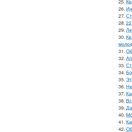
25.
Кв
26.
Ин
27.
Ст
28.
22
29.
Ле
30.
Кв
молод
31.
Об
32.
Ап
33.
Ст
34.
Бо
35.
Эт
36.
Не
37.
Ка
38.
Вс
39.
Да
40.
Мо
41.
Ка
42.
Об