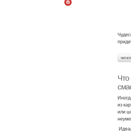
Чудес
приде
читат
Что
сма
Иногд
из ка
или ш
неуме
Идеал