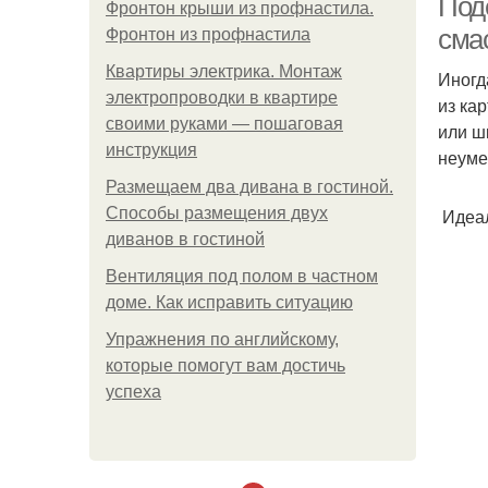
Под
Фронтон крыши из профнастила.
сма
Фронтон из профнастила
Квартиры электрика. Монтаж
Иногд
электропроводки в квартире
из ка
своими руками — пошаговая
или ш
инструкция
неуме
Размещаем два дивана в гостиной.
Способы размещения двух
Идеал
диванов в гостиной
Вентиляция под полом в частном
доме. Как исправить ситуацию
Упражнения по английскому,
которые помогут вам достичь
успеха