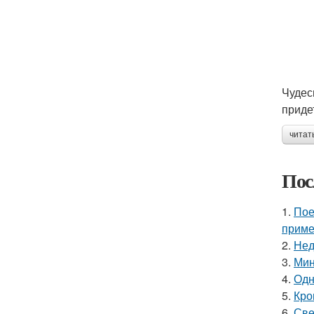
Чудес
приде
читат
Пос
1.
Пое
приме
2.
Нед
3.
Мин
4.
Одн
5.
Кро
6.
Све