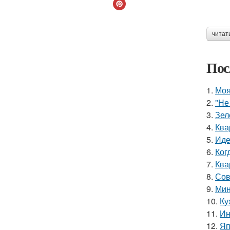
читат
Пос
1.
Моя
2.
"Не
3.
Зел
4.
Ква
5.
Иде
6.
Ког
7.
Ква
8.
Сов
9.
Мин
10.
Ку
11.
Ин
12.
Яп