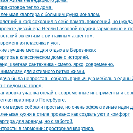
рракотовое тепло дома.
ленькая квартира с большим функционалом.
олетний шкаф сохранил в себе память поколений, но нужд
проекте дизайнера Нелли Гаязовой лоджия гармонично инт
ветский эклектизм с винтажным акцентом.
временная классика и уют.
кие лучшие места для отдыха в Березниках
артира в классическом доме с историей.
енд: цветная сантехника - смело, ярко, современно.
нимализм для активного ритма жизни.
дача была непростая - собрать привычную мебель в единый
т с видом на город.
анировка участка онлайн: современные инструменты и се
етлая квартира в Петербурге.
этом видео собрали простые, но очень эффективные идеи 
ленькая кухня в стиле прованс: как создать уют и комфорт
артира для аренды, но с заботой.
нтрасты в гармонии: просторная квартира.