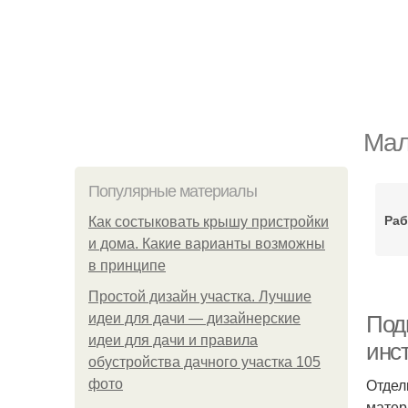
Мал
Популярные материалы
Раб
Как состыковать крышу пристройки
и дома. Какие варианты возможны
в принципе
Простой дизайн участка. Лучшие
идеи для дачи — дизайнерские
Подг
идеи для дачи и правила
инс
обустройства дачного участка 105
Отдел
фото
матер