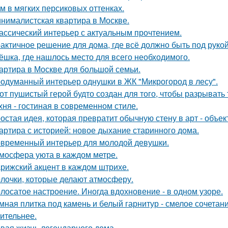
м в мягких персиковых оттенках.
нималистская квартира в Москве.
ассический интерьер с актуальным прочтением.
актичное решение для дома, где всё должно быть под рукой 
ёшка, где нашлось место для всего необходимого.
артира в Москве для большой семьи.
одуманный интерьер однушки в ЖК "Микрогород в лесу".
от пушистый герой будто создан для того, чтобы разрывать
хня - гостиная в современном стиле.
остая идея, которая превратит обычную стену в арт - объек
артира с историей: новое дыхание старинного дома.
временный интерьер для молодой девушки.
мосфера уюта в каждом метре.
рижский акцент в каждом штрихе.
лочки, которые делают атмосферу.
лосатое настроение. Иногда вдохновение - в одном узоре.
мная плитка под камень и белый гарнитур - смелое сочетани
ительнее.
вая жизнь легендарного дома.