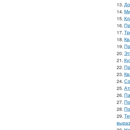
13.
До
14.
Ми
15.
Кл
16.
Пр
17.
Тр
18.
Кв
19.
Пр
20.
Эт
21.
Ку
22.
Пр
23.
Кв
24.
Со
25.
Ат
26.
Па
27.
По
28.
По
29.
Те
выраз
30.
Но