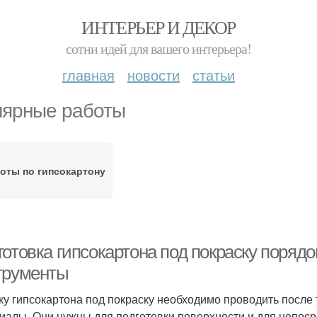
ИНТЕРЬЕР И ДЕКОР
сотни идей для вашего интерьера!
главная
новости
статьи
ярные работы
оты по гипсокартону
отовка гипсокартона под покраску порядо
трументы
ку гипсокартона под покраску необходимо проводить после т
иалы. Они нужны для подготовки поверхности и для непос