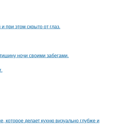
и при этом скрыто от глаз.
 тишину ночи своими забегами.
т.
е, которое делает кухню визуально глубже и