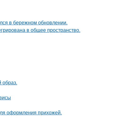
ался в бережном обновлении.
егрирована в общее пространство.
 образ.
рвисы
для оформления прихожей.