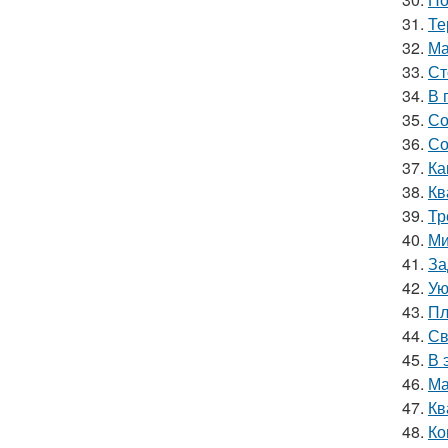
31.
Те
32.
Ма
33.
Ст
34.
В 
35.
Со
36.
Со
37.
Ка
38.
Кв
39.
Тр
40.
Ми
41.
За
42.
Ую
43.
Пл
44.
Св
45.
В 
46.
Ма
47.
Кв
48.
Ко