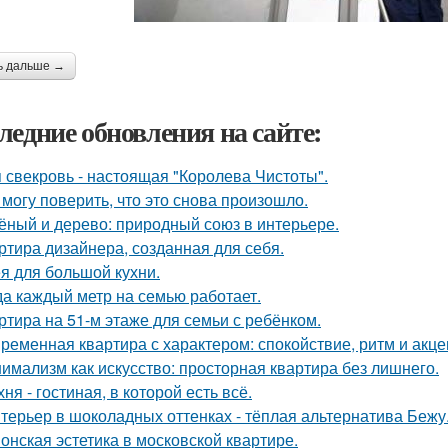
ь дальше →
ледние обновления на сайте:
 свекровь - настоящая "Королева Чистоты".
 могу поверить, что это снова произошло.
ёный и дерево: природный союз в интерьере.
ртира дизайнера, созданная для себя.
я для большой кухни.
да каждый метр на семью работает.
ртира на 51-м этаже для семьи с ребёнком.
ременная квартира с характером: спокойствие, ритм и акце
имализм как искусство: просторная квартира без лишнего.
хня - гостиная, в которой есть всё.
терьер в шоколадных оттенках - тёплая альтернатива Бежу
онская эстетика в московской квартире.