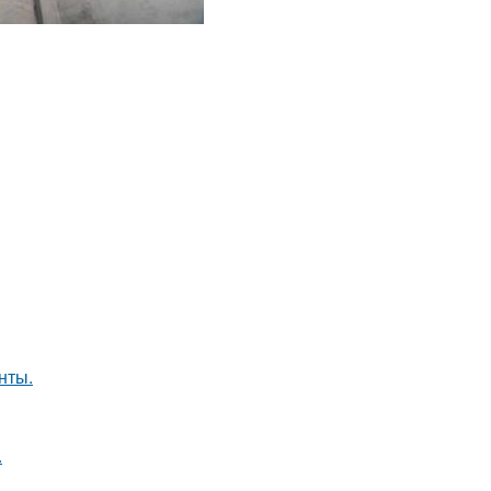
нты.
.