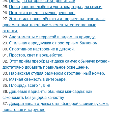
24.
Цвета, на которые стоит решиться!
25.
Пространство любви и уюта: квартира для семьи.
26.
Потолки в цвете - смелое решение.
27.
Этот стиль полон лёгкости и творчества: текстиль с
орнаментами, плетёные элементы, естественные
оттенки.
28.
Апартаменты с террасой и видом на природу.
29.
Стильная евродвушка с просторным балконом.
30.
Спортивное настроение в детской.
31.
Простор, свет и волшебство.
32.
Этот приём преобразит даже самую обычную кухню -
достаточно добавить правильное освещение.
33.
Парижская студия размером с гостиничный номер.
34.
Мятная свежесть в интерьере.
35.
Площадь всего 1, 5 кв.
36.
Дешёвые варианты обшивки мансарды: как
сэкономить без ущерба качеству
37.
Декоративная отделка стен фанерой своими руками:
пошаговая инструкция