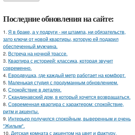
Последние обновления на сайте:
1.
Я в браке, а у подруги - ни штампа, ни обязательств,
зато ключи от новой квартиры, которую ей подарил
обеспеченный мужчина.
2.
Встреча на ночной трассе.
3.
Квартира с историей: классика, которая звучит
современно.
4.
Евродвушка, где каждый метр работает на комфорт.
5.
Маленькая студия с продуманным обновлением.
6.
Спокойствие в деталях.
7.
Скандинавский дом, в который хочется возвращаться.
8.
Современная квартира с характером: спокойствие,
ритм и акценты.
9.
Интерьер получился спокойным, выверенным и очень
"Жилым".
10.
Детская комната с акцентом на цвет и фактуру.