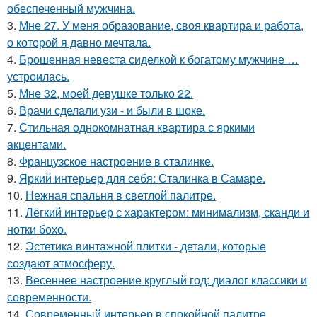
обеспеченный мужчина.
3.
Мне 27. У меня образование, своя квартира и работа,
о которой я давно мечтала.
4.
Брошенная невеста сиделкой к богатому мужчине …
устроилась.
5.
Мне 32, моей девушке только 22.
6.
Врачи сделали узи - и были в шоке.
7.
Стильная однокомнатная квартира с яркими
акцентами.
8.
Французское настроение в сталинке.
9.
Яркий интерьер для себя: Сталинка в Самаре.
10.
Нежная спальня в светлой палитре.
11.
Лёгкий интерьер с характером: минимализм, сканди и
нотки бохо.
12.
Эстетика винтажной плитки - детали, которые
создают атмосферу.
13.
Весеннее настроение круглый год: диалог классики и
современности.
14.
Современный интерьер в спокойной палитре.