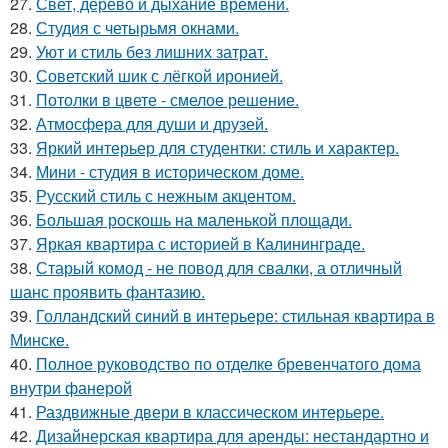
27.
Свет, дерево и дыхание времени.
28.
Студия с четырьмя окнами.
29.
Уют и стиль без лишних затрат.
30.
Советский шик с лёгкой иронией.
31.
Потолки в цвете - смелое решение.
32.
Атмосфера для души и друзей.
33.
Яркий интерьер для студентки: стиль и характер.
34.
Мини - студия в историческом доме.
35.
Русский стиль с нежным акцентом.
36.
Большая роскошь на маленькой площади.
37.
Яркая квартира с историей в Калининграде.
38.
Старый комод - не повод для свалки, а отличный
шанс проявить фантазию.
39.
Голландский синий в интерьере: стильная квартира в
Минске.
40.
Полное руководство по отделке бревенчатого дома
внутри фанерой
41.
Раздвижные двери в классическом интерьере.
42.
Дизайнерская квартира для аренды: нестандартно и