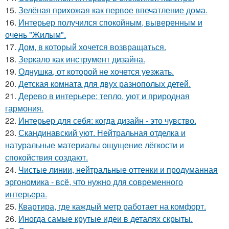
15.
Зелёная прихожая как первое впечатление дома.
16.
Интерьер получился спокойным, выверенным и
очень "Жилым".
17.
Дом, в который хочется возвращаться.
18.
Зеркало как инструмент дизайна.
19.
Однушка, от которой не хочется уезжать.
20.
Детская комната для двух разнополых детей.
21.
Дерево в интерьере: тепло, уют и природная
гармония.
22.
Интерьер для себя: когда дизайн - это чувство.
23.
Скандинавский уют. Нейтральная отделка и
натуральные материалы ощущение лёгкости и
спокойствия создают.
24.
Чистые линии, нейтральные оттенки и продуманная
эргономика - всё, что нужно для современного
интерьера.
25.
Квартира, где каждый метр работает на комфорт.
26.
Иногда самые крутые идеи в деталях скрыты.