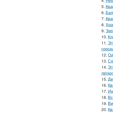
4.
Нео
5.
Ква
6.
Бал
7.
Ква
8.
Хра
9.
Зер
10.
Кл
11.
Эт
город
12.
Од
13.
Со
14.
Эт
легко
15.
Де
16.
Кв
17.
Ин
18.
Вс
19.
Ви
20.
Кв