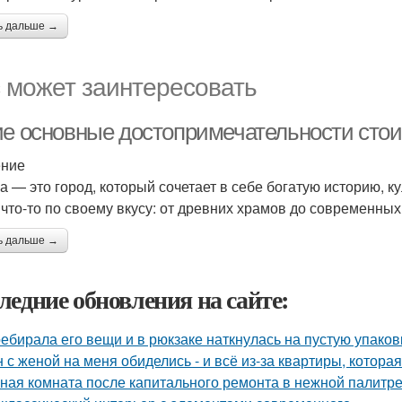
ь дальше →
 может заинтересовать
ие основные достопримечательности стои
ение
а — это город, который сочетает в себе богатую историю, к
 что-то по своему вкусу: от древних храмов до современных
ь дальше →
ледние обновления на сайте:
ебирала его вещи и в рюкзаке наткнулась на пустую упаковку
 с женой на меня обиделись - и всё из-за квартиры, котора
ная комната после капитального ремонта в нежной палитре