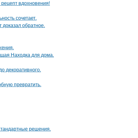
й рецепт вдохновения!
ность сочетает.
кт доказал обратное.
жения.
оящая Находка для дома.
до декоративного.
обную превратить.
естандартные решения.