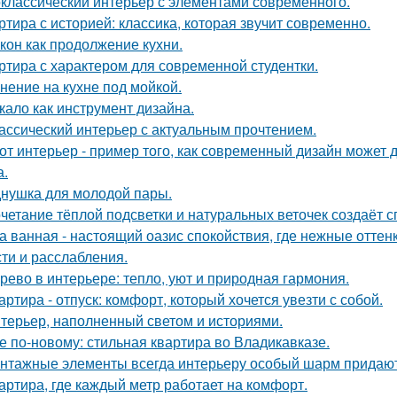
классический интерьер с элементами современного.
ртира с историей: классика, которая звучит современно.
кон как продолжение кухни.
ртира с характером для современной студентки.
нение на кухне под мойкой.
кало как инструмент дизайна.
ассический интерьер с актуальным прочтением.
от интерьер - пример того, как современный дизайн может д
а.
нушка для молодой пары.
четание тёплой подсветки и натуральных веточек создаёт 
а ванная - настоящий оазис спокойствия, где нежные отт
сти и расслабления.
рево в интерьере: тепло, уют и природная гармония.
артира - отпуск: комфорт, который хочется увезти с собой.
терьер, наполненный светом и историями.
е по-новому: стильная квартира во Владикавказе.
нтажные элементы всегда интерьеру особый шарм придают
артира, где каждый метр работает на комфорт.