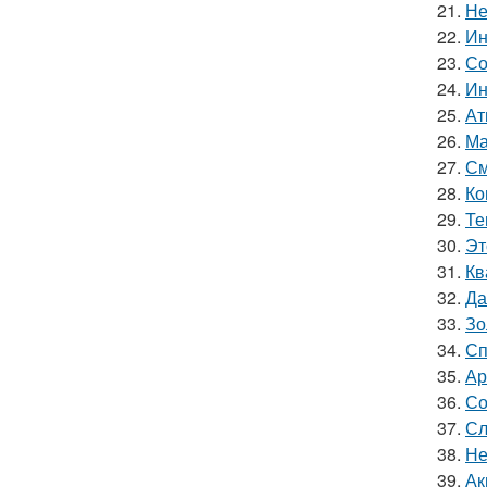
21.
Не
22.
Ин
23.
Со
24.
Ин
25.
Ат
26.
Ма
27.
См
28.
Ко
29.
Те
30.
Эт
31.
Кв
32.
Да
33.
Зо
34.
Сп
35.
Ар
36.
Со
37.
Сл
38.
Не
39.
Ак