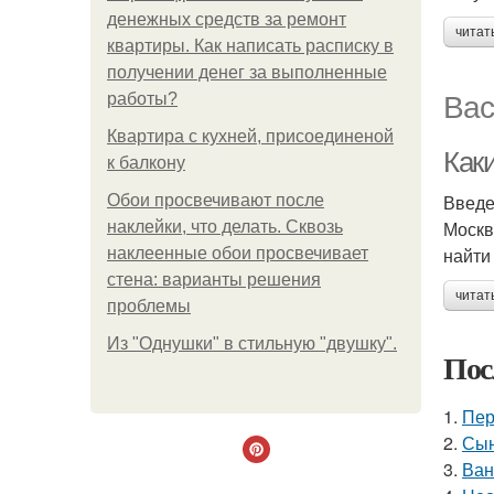
денежных средств за ремонт
читат
квартиры. Как написать расписку в
получении денег за выполненные
Вас
работы?
Квартира с кухней, присоединеной
Как
к балкону
Введ
Обои просвечивают после
Москв
наклейки, что делать. Сквозь
найти
наклеенные обои просвечивает
стена: варианты решения
читат
проблемы
Из "Однушки" в стильную "двушку".
Пос
1.
Пер
2.
Сын
3.
Ван