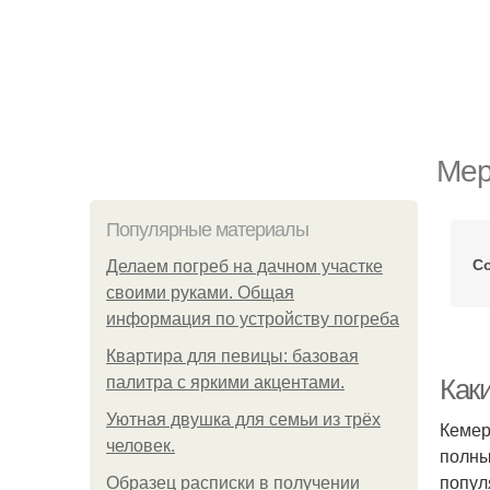
Мер
Популярные материалы
С
Делаем погреб на дачном участке
своими руками. Общая
информация по устройству погреба
Квартира для певицы: базовая
палитра с яркими акцентами.
Как
Уютная двушка для семьи из трёх
Кемер
человек.
полны
попул
Образец расписки в получении