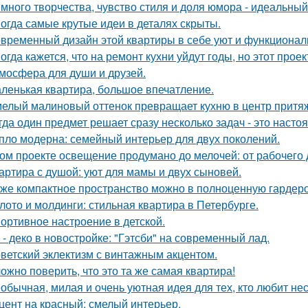
много творчества, чувство стиля и доля юмора - идеальны
огда самые крутые идеи в деталях скрыты.
временный дизайн этой квартиры в себе уют и функциональ
огда кажется, что на ремонт кухни уйдут годы, но этот прое
мосфера для души и друзей.
ленькая квартира, большое впечатление.
елый малиновый оттенок превращает кухню в центр притя
гда один предмет решает сразу несколько задач - это наст
пло модерна: семейный интерьер для двух поколений.
ом проекте освещение продумано до мелочей: от рабочего 
артира с душой: уют для мамы и двух сыновей.
же компактное пространство можно в полноценную гардер
лото и молдинги: стильная квартира в Петербурге.
ортивное настроение в детской.
 - деко в новостройке: "Гэтсби" на современный лад.
ветский эклектизм с винтажным акцентом.
ожно поверить, что это та же самая квартира!
обычная, милая и очень уютная идея для тех, кто любит н
цент на красный: смелый интерьер.