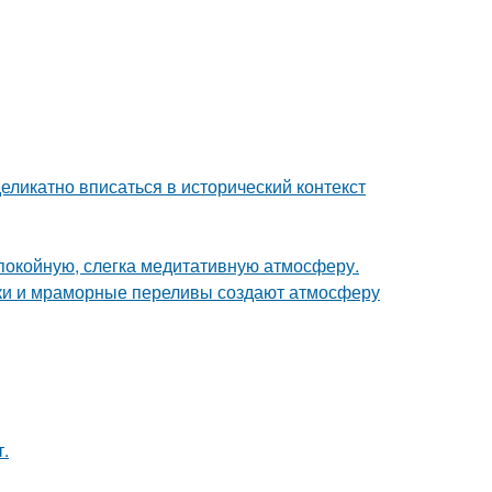
еликатно вписаться в исторический контекст
спокойную, слегка медитативную атмосферу.
енки и мраморные переливы создают атмосферу
.