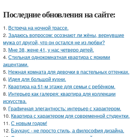
Последние обновления на сайте:
1.
Встреча на ночной трассе.
2.
Задаюсь вопросом: осознают ли жёны, вернувшие
мужа от другой, что он остался не из любви?
3.
Мне 38, жене 41, у нас четверо детей.
4.
Стильная однокомнатная квартира с яркими
акцентами.
5.
Нежная комната для девочки в пастельных оттенках.
6.
Идея для большой кухни.
7.
Квартира на 51-м этаже для семьи с ребёнком.
8.
Интерьер как галерея: квартира для коллекции
искусства.
9.
Графичная элегантность: интерьер с характером.
10.
Квартира с характером для современной студентки.
11.
С новым годом!
12.
Баухаус - не просто стиль, а философия дизайна.