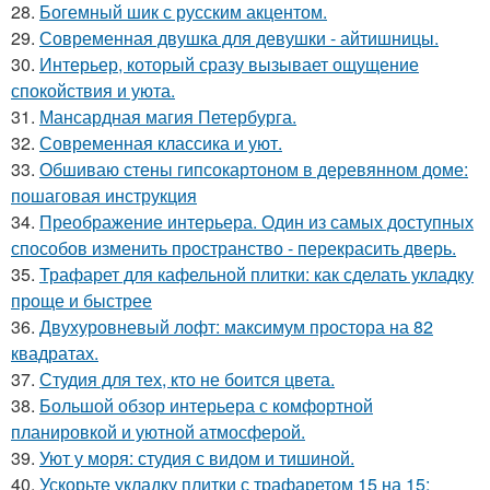
28.
Богемный шик с русским акцентом.
29.
Современная двушка для девушки - айтишницы.
30.
Интерьер, который сразу вызывает ощущение
спокойствия и уюта.
31.
Мансардная магия Петербурга.
32.
Современная классика и уют.
33.
Обшиваю стены гипсокартоном в деревянном доме:
пошаговая инструкция
34.
Преображение интерьера. Один из самых доступных
способов изменить пространство - перекрасить дверь.
35.
Трафарет для кафельной плитки: как сделать укладку
проще и быстрее
36.
Двухуровневый лофт: максимум простора на 82
квадратах.
37.
Студия для тех, кто не боится цвета.
38.
Большой обзор интерьера с комфортной
планировкой и уютной атмосферой.
39.
Уют у моря: студия с видом и тишиной.
40.
Ускорьте укладку плитки с трафаретом 15 на 15: