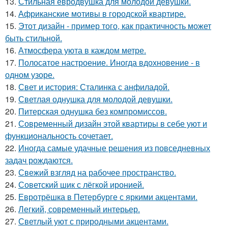
13.
Стильная евродвушка для молодой девушки.
14.
Африканские мотивы в городской квартире.
15.
Этот дизайн - пример того, как практичность может
быть стильной.
16.
Атмосфера уюта в каждом метре.
17.
Полосатое настроение. Иногда вдохновение - в
одном узоре.
18.
Свет и история: Сталинка с анфиладой.
19.
Светлая однушка для молодой девушки.
20.
Питерская однушка без компромиссов.
21.
Современный дизайн этой квартиры в себе уют и
функциональность сочетает.
22.
Иногда самые удачные решения из повседневных
задач рождаются.
23.
Свежий взгляд на рабочее пространство.
24.
Советский шик с лёгкой иронией.
25.
Евротрёшка в Петербурге с яркими акцентами.
26.
Легкий, современный интерьер.
27.
Светлый уют с природными акцентами.