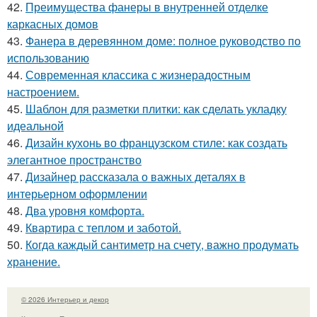
42.
Преимущества фанеры в внутренней отделке
каркасных домов
43.
Фанера в деревянном доме: полное руководство по
использованию
44.
Современная классика с жизнерадостным
настроением.
45.
Шаблон для разметки плитки: как сделать укладку
идеальной
46.
Дизайн кухонь во французском стиле: как создать
элегантное пространство
47.
Дизайнер рассказала о важных деталях в
интерьерном оформлении
48.
Два уровня комфорта.
49.
Квартира с теплом и заботой.
50.
Когда каждый сантиметр на счету, важно продумать
хранение.
© 2026 Интерьер и декор