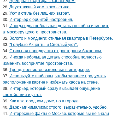
27.
Арендная квартира с характером.
28.
Двухэтажный дом в эко - стиле.
29.
Уют и стиль без лишних затрат.
30.
Интерьер с орбитой настроения.
31.
Иногда одна небольшая деталь способна изменить
атмосферу целого пространства.
32.
Золото и молдинги: стильная квартира в Петербурге.
33.
"Голубые Акценты и Светлый уют".
34.
Стильная евродвушка с просторным балконом.
35.
Иногда небольшая деталь способна полностью
изменить восприятие пространства.
36.
Тренд: волнистое изголовье в интерьере.
37.
Используйте шаблоны, чтобы заранее продумать
расположение картин и избежать хаоса на стене.
38.
Интерьер, который сразу вызывает ощущение
спокойствия и уюта.
39.
Как в загородном доме, но в городе.
40.
Дарк - минимализм: строго, выразительно, удобно.
41.
Интересные факты о Москве, которые вы не знали