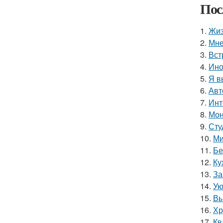
Пос
1.
Жиз
2.
Мне
3.
Вст
4.
Ино
5.
Я в
6.
Авт
7.
Инт
8.
Мон
9.
Сту
10.
Ми
11.
Бе
12.
Ку
13.
За
14.
Ую
15.
Вы
16.
Хр
17.
Кв