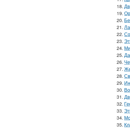
18.
Дв
19.
Ор
20.
Бе
21.
Ла
22.
Со
23.
Эт
24.
Ми
25.
Да
26.
Че
27.
Же
28.
Св
29.
Ин
30.
Во
31.
Дв
32.
Ге
33.
Эт
34.
Мо
35.
Кл