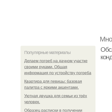
Мно
Обс
Популярные материалы
кон
Делаем погреб на дачном участке
своими руками. Общая
информация по устройству погреба
Квартира для певицы: базовая
палитра с яркими акцентами.
Уютная двушка для семьи из трёх
человек.
Образец расписки в получении