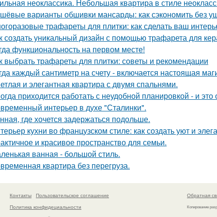
ильная неоклассика. Небольшая квартира в стиле неокласси
шёвые варианты обшивки мансарды: как сэкономить без у
огоразовые трафареты для плитки: как сделать ваш интер
к создать уникальный дизайн с помощью трафарета для кер
гда функциональность на первом месте!
к выбрать трафареты для плитки: советы и рекомендации
гда каждый сантиметр на счету - включается настоящая маг
етлая и элегантная квартира с двумя спальнями.
огда приходится работать с неудобной планировкой - и это
временный интерьер в духе "Сталинки".
нная, где хочется задержаться подольше.
терьер кухни во французском стиле: как создать уют и элег
актичное и красивое пространство для семьи.
ленькая ванная - большой стиль.
временная квартира без перегруза.
Контакты
Пользовательское соглашение
Обратная св
Политика конфидециальности
Копирование раз