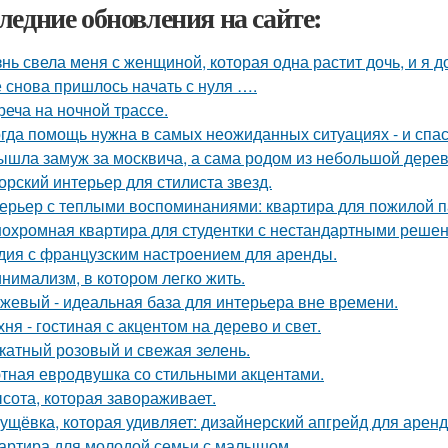
ледние обновления на сайте:
нь свела меня с женщиной, которая одна растит дочь, и я 
 снова пришлось начать с нуля ….
реча на ночной трассе.
гда помощь нужна в самых неожиданных ситуациях - и спас
ышла замуж за москвича, а сама родом из небольшой дерев
орский интерьер для стилиста звезд.
ерьер с теплыми воспоминаниями: квартира для пожилой п
охромная квартира для студентки с нестандартными реше
дия с французским настроением для аренды.
нимализм, в котором легко жить.
жевый - идеальная база для интерьера вне времени.
хня - гостиная с акцентом на дерево и свет.
катный розовый и свежая зелень.
тная евродвушка со стильными акцентами.
сота, которая завораживает.
ущёвка, которая удивляет: дизайнерский апгрейд для аренд
артира для молодой семьи с малышом.