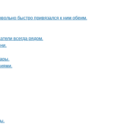
довольно быстро привязался к ним обеим.
атели всегда рядом.
ни.
ары.
ниями.
ы.