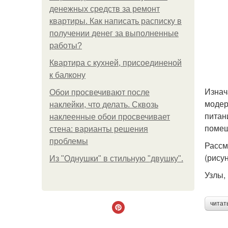
денежных средств за ремонт
квартиры. Как написать расписку в
получении денег за выполненные
работы?
Квартира с кухней, присоединеной
к балкону
Изнач
Обои просвечивают после
модер
наклейки, что делать. Сквозь
питан
наклеенные обои просвечивает
помещ
стена: варианты решения
проблемы
Рассм
(рисун
Из "Однушки" в стильную "двушку".
Узлы,
читат