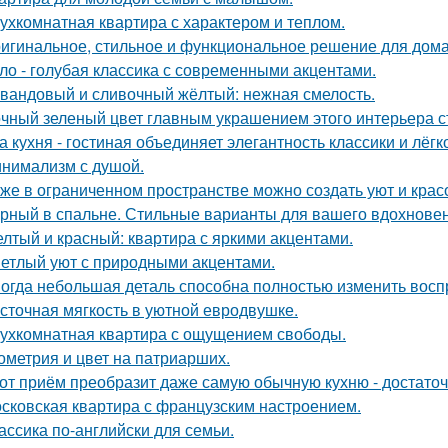
ухкомнатная квартира с характером и теплом.
игинальное, стильное и функциональное решение для дома
ло - голубая классика с современными акцентами.
вандовый и сливочный жёлтый: нежная смелость.
чный зеленый цвет главным украшением этого интерьера с
а кухня - гостиная объединяет элегантность классики и лёгк
нимализм с душой.
же в ограниченном пространстве можно создать уют и красо
рный в спальне. Стильные варианты для вашего вдохновен
лтый и красный: квартира с яркими акцентами.
етлый уют с природными акцентами.
огда небольшая деталь способна полностью изменить восп
сточная мягкость в уютной евродвушке.
ухкомнатная квартира с ощущением свободы.
ометрия и цвет на патриарших.
от приём преобразит даже самую обычную кухню - достато
сковская квартира с французским настроением.
ассика по-английски для семьи.