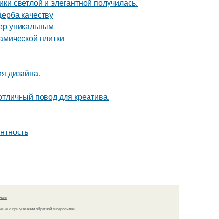
ки светлой и элегантной получилась.
щерба качеству
ьер уникальным
амической плитки
ия дизайна.
 отличный повод для креатива.
антность
язь
решено при указании обратной гиперссылки.