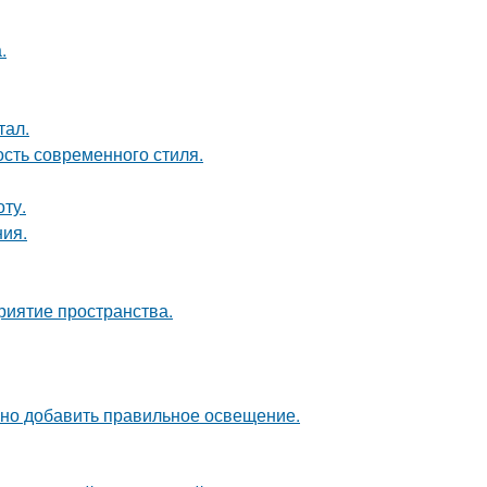
.
тал.
ость современного стиля.
ту.
ия.
риятие пространства.
чно добавить правильное освещение.