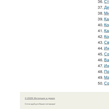
36.
Ст
37.
Де
38.
Мн
39.
Ка
40.
Ко
41.
Ка
42.
Ко
43.
Св
44.
Ин
45.
Со
46.
Ва
47.
Ин
48.
Пр
49.
Ма
50.
Со
© 2026 Интерьер и декор
Сотни идей для Вашего интерьера!