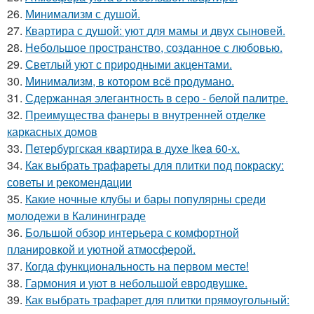
26.
Минимализм с душой.
27.
Квартира с душой: уют для мамы и двух сыновей.
28.
Небольшое пространство, созданное с любовью.
29.
Светлый уют с природными акцентами.
30.
Минимализм, в котором всё продумано.
31.
Сдержанная элегантность в серо - белой палитре.
32.
Преимущества фанеры в внутренней отделке
каркасных домов
33.
Петербургская квартира в духе Ikea 60-х.
34.
Как выбрать трафареты для плитки под покраску:
советы и рекомендации
35.
Какие ночные клубы и бары популярны среди
молодежи в Калининграде
36.
Большой обзор интерьера с комфортной
планировкой и уютной атмосферой.
37.
Когда функциональность на первом месте!
38.
Гармония и уют в небольшой евродвушке.
39.
Как выбрать трафарет для плитки прямоугольный: