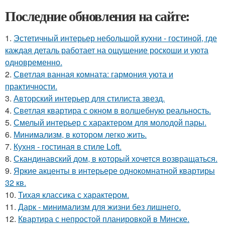
Последние обновления на сайте:
1.
Эстетичный интерьер небольшой кухни - гостиной, где
каждая деталь работает на ощущение роскоши и уюта
одновременно.
2.
Светлая ванная комната: гармония уюта и
практичности.
3.
Авторский интерьер для стилиста звезд.
4.
Светлая квартира с окном в волшебную реальность.
5.
Смелый интерьер с характером для молодой пары.
6.
Минимализм, в котором легко жить.
7.
Кухня - гостиная в стиле Loft.
8.
Скандинавский дом, в который хочется возвращаться.
9.
Яркие акценты в интерьере однокомнатной квартиры
32 кв.
10.
Тихая классика с характером.
11.
Дарк - минимализм для жизни без лишнего.
12.
Квартира с непростой планировкой в Минске.