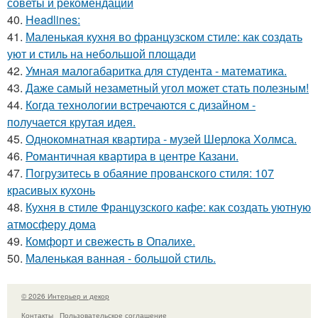
советы и рекомендации
40.
Headlines:
41.
Маленькая кухня во французском стиле: как создать
уют и стиль на небольшой площади
42.
Умная малогабаритка для студента - математика.
43.
Даже самый незаметный угол может стать полезным!
44.
Когда технологии встречаются с дизайном -
получается крутая идея.
45.
Однокомнатная квартира - музей Шерлока Холмса.
46.
Романтичная квартира в центре Казани.
47.
Погрузитесь в обаяние прованского стиля: 107
красивых кухонь
48.
Кухня в стиле Французского кафе: как создать уютную
атмосферу дома
49.
Комфорт и свежесть в Опалихе.
50.
Маленькая ванная - большой стиль.
© 2026 Интерьер и декор
Контакты
Пользовательское соглашение