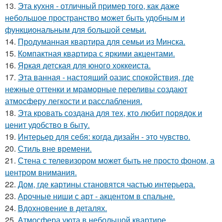
13.
Эта кухня - отличный пример того, как даже
небольшое пространство может быть удобным и
функциональным для большой семьи.
14.
Продуманная квартира для семьи из Минска.
15.
Компактная квартира с яркими акцентами.
16.
Яркая детская для юного хоккеиста.
17.
Эта ванная - настоящий оазис спокойствия, где
нежные оттенки и мраморные переливы создают
атмосферу легкости и расслабления.
18.
Эта кровать создана для тех, кто любит порядок и
ценит удобство в быту.
19.
Интерьер для себя: когда дизайн - это чувство.
20.
Стиль вне времени.
21.
Стена с телевизором может быть не просто фоном, а
центром внимания.
22.
Дом, где картины становятся частью интерьера.
23.
Арочные ниши с арт - акцентом в спальне.
24.
Вдохновение в деталях.
25.
Атмосфера уюта в небольшой квартире.