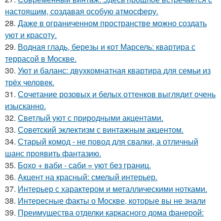
настоящим, создавая особую атмосферу.
28.
Даже в ограниченном пространстве можно создать
уют и красоту.
29.
Водная гладь, березы и кот Марсель: квартира с
террасой в Москве.
30.
Уют и баланс: двухкомнатная квартира для семьи из
трёх человек.
31.
Сочетание розовых и белых оттенков выглядит очень
изысканно.
32.
Светлый уют с природными акцентами.
33.
Советский эклектизм с винтажным акцентом.
34.
Старый комод - не повод для свалки, а отличный
шанс проявить фантазию.
35.
Бохо + ваби - саби = уют без границ.
36.
Акцент на красный: смелый интерьер.
37.
Интерьер с характером и металлическими нотками.
38.
Интересные факты о Москве, которые вы не знали
39.
Преимущества отделки каркасного дома фанерой: