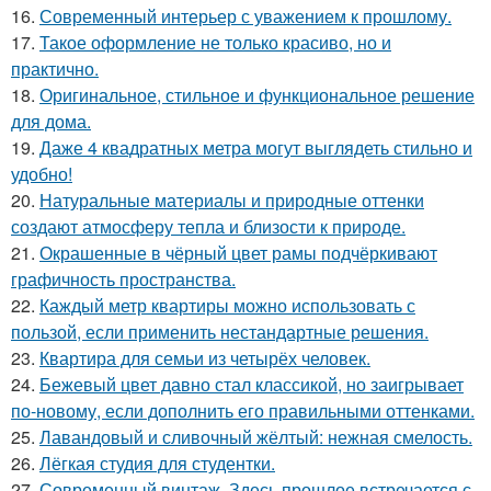
16.
Современный интерьер с уважением к прошлому.
17.
Такое оформление не только красиво, но и
практично.
18.
Оригинальное, стильное и функциональное решение
для дома.
19.
Даже 4 квадратных метра могут выглядеть стильно и
удобно!
20.
Натуральные материалы и природные оттенки
создают атмосферу тепла и близости к природе.
21.
Окрашенные в чёрный цвет рамы подчёркивают
графичность пространства.
22.
Каждый метр квартиры можно использовать с
пользой, если применить нестандартные решения.
23.
Квартира для семьи из четырёх человек.
24.
Бежевый цвет давно стал классикой, но заигрывает
по-новому, если дополнить его правильными оттенками.
25.
Лавандовый и сливочный жёлтый: нежная смелость.
26.
Лёгкая студия для студентки.
27.
Современный винтаж. Здесь прошлое встречается с