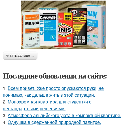
читать дальше →
Последние обновления на сайте:
1.
Всем привет. Уже просто опускаются руки, не
понимаю, как дальше жить в этой ситуации.
2.
Монохромная квартира для студентки с
нестандартными решениями.
3.
Атмосфера альпийского уюта в компактной квартире.
4.
Однушка в сдержанной природной палитре.