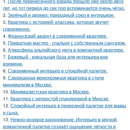
1.
После перенесённого ковида прошло уже около двух
лет, но тот период до сих пор вспоминается очень чётко.
2.
Зелёный и дерево: природный союз в интерьере.
3.
Квартира с историей: классика, которая звучит
современно.
4.
Французский акцент в современной квартире.
5.
Приватная мастер - спальня с собственным санузлом.
6.
Атмосфера альпийского уюта в компактной квартире.
7.
Бежевый - идеальная база для интерьера вне
времени.
8.
Современный интерьер в спокойной палитре.
9.
Сдержанная монохромная квартира в стиле
минимализм в Москве.
10.
Минималистская квартира в Москве.
11.
Квартира с непростой планировкой в Минске.
12.
Спокойный интерьер в природной палитре для мамы
и сына.
13.
Нежно-розовое вдохновение. Интерьер в мягкой,
романтичной палитре создаёт ощущение лёгкости и