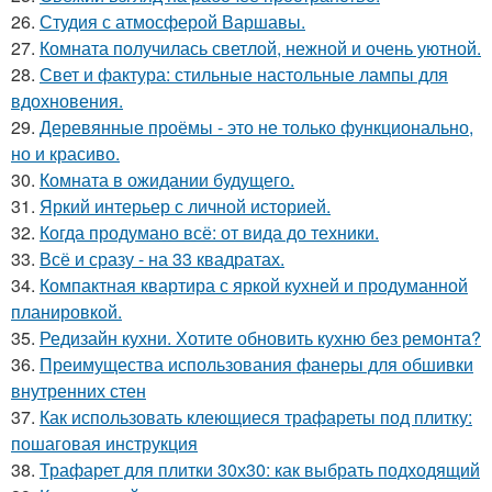
26.
Студия с атмосферой Варшавы.
27.
Комната получилась светлой, нежной и очень уютной.
28.
Свет и фактура: стильные настольные лампы для
вдохновения.
29.
Деревянные проёмы - это не только функционально,
но и красиво.
30.
Комната в ожидании будущего.
31.
Яркий интерьер с личной историей.
32.
Когда продумано всё: от вида до техники.
33.
Всё и сразу - на 33 квадратах.
34.
Компактная квартира с яркой кухней и продуманной
планировкой.
35.
Редизайн кухни. Хотите обновить кухню без ремонта?
36.
Преимущества использования фанеры для обшивки
внутренних стен
37.
Как использовать клеющиеся трафареты под плитку:
пошаговая инструкция
38.
Трафарет для плитки 30х30: как выбрать подходящий