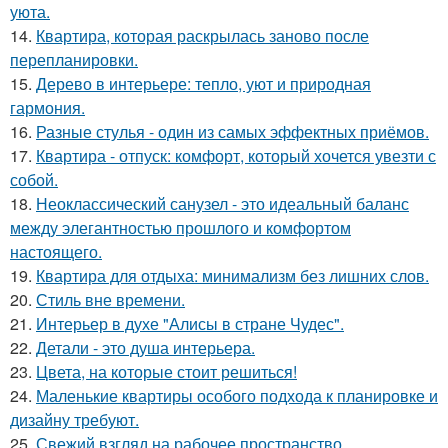
уюта.
14.
Квартира, которая раскрылась заново после
перепланировки.
15.
Дерево в интерьере: тепло, уют и природная
гармония.
16.
Разные стулья - один из самых эффектных приёмов.
17.
Квартира - отпуск: комфорт, который хочется увезти с
собой.
18.
Неоклассический санузел - это идеальный баланс
между элегантностью прошлого и комфортом
настоящего.
19.
Квартира для отдыха: минимализм без лишних слов.
20.
Стиль вне времени.
21.
Интерьер в духе "Алисы в стране Чудес".
22.
Детали - это душа интерьера.
23.
Цвета, на которые стоит решиться!
24.
Маленькие квартиры особого подхода к планировке и
дизайну требуют.
25.
Свежий взгляд на рабочее пространство.