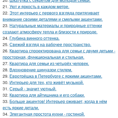
20.
Шкатулка с секретом для молодой семьи.
21.
Уют и яркость в каждом метре.
22.
Этот интерьер с первого взгляда притягивает
внимание своими деталями и смелыми акцентами.
23.
Натуральные материалы и природные оттенки
создают атмосферу тепла и близости к природе.
24.
Глубина винного оттенка.
25.
Свежий взгляд на рабочее пространство.
26.
Квартира спроектирована для семьи с двумя детьми -
просторная, функциональная и стильная.
27.
Квартира для семьи из четырёх человек.
28.
Вдохновение шинуазри стилем.
29.
Евротрёшка в Петербурге с яркими акцентами.
30.
Интерьер для тех, кто живёт музыкой.
31.
Серый - значит уютный.
32.
Квартира для айтишника и его собаки.
33.
Больше акцентов! Интерьер оживает, когда в нём
есть яркие детали.
34.
Элегантная простота кухни - гостиной.