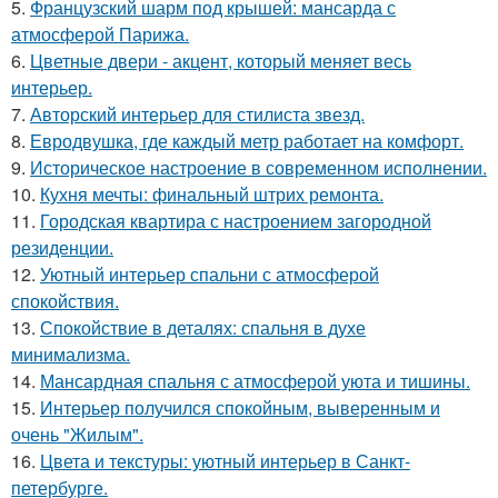
5.
Французский шарм под крышей: мансарда с
атмосферой Парижа.
6.
Цветные двери - акцент, который меняет весь
интерьер.
7.
Авторский интерьер для стилиста звезд.
8.
Евродвушка, где каждый метр работает на комфорт.
9.
Историческое настроение в современном исполнении.
10.
Кухня мечты: финальный штрих ремонта.
11.
Городская квартира с настроением загородной
резиденции.
12.
Уютный интерьер спальни с атмосферой
спокойствия.
13.
Спокойствие в деталях: спальня в духе
минимализма.
14.
Мансардная спальня с атмосферой уюта и тишины.
15.
Интерьер получился спокойным, выверенным и
очень "Жилым".
16.
Цвета и текстуры: уютный интерьер в Санкт-
петербурге.