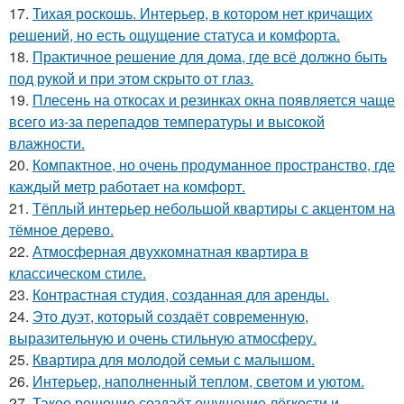
17.
Тихая роскошь. Интерьер, в котором нет кричащих
решений, но есть ощущение статуса и комфорта.
18.
Практичное решение для дома, где всё должно быть
под рукой и при этом скрыто от глаз.
19.
Плесень на откосах и резинках окна появляется чаще
всего из-за перепадов температуры и высокой
влажности.
20.
Компактное, но очень продуманное пространство, где
каждый метр работает на комфорт.
21.
Тёплый интерьер небольшой квартиры с акцентом на
тёмное дерево.
22.
Атмосферная двухкомнатная квартира в
классическом стиле.
23.
Контрастная студия, созданная для аренды.
24.
Это дуэт, который создаёт современную,
выразительную и очень стильную атмосферу.
25.
Квартира для молодой семьи с малышом.
26.
Интерьер, наполненный теплом, светом и уютом.
27.
Такое решение создаёт ощущение лёгкости и