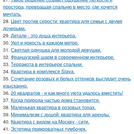
простора, превращая спальню в место, где хочется
мечтать.
28.
Цвет против серости: квартира для семьи с двумя
дочерьми.
29.
Детали - это душа интерьера.
30.
Уют и яркость в каждом метре.
31.
Светлая однушка для молодой девушки.
32.
Французский шарм в современном интерьере.
33.
Терракота в интерьере спальни.
34.
Квартира в комплексе Slava.
35.
Сочетание розовых и белых оттенков выглядит очень
изысканно.
36.
20 квадратов - и как много уюта удалось вместить!
37.
Когда природа частью дома становится.
38.
Маленькая квартира в розовых тонах.
39.
Минимализм с душой: квартира для аренды.
40.
Квартира с видом на Москву - сити.
41.
Эстетика прикроватных тумбочек.