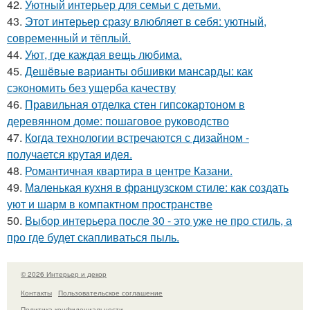
42.
Уютный интерьер для семьи с детьми.
43.
Этот интерьер сразу влюбляет в себя: уютный,
современный и тёплый.
44.
Уют, где каждая вещь любима.
45.
Дешёвые варианты обшивки мансарды: как
сэкономить без ущерба качеству
46.
Правильная отделка стен гипсокартоном в
деревянном доме: пошаговое руководство
47.
Когда технологии встречаются с дизайном -
получается крутая идея.
48.
Романтичная квартира в центре Казани.
49.
Маленькая кухня в французском стиле: как создать
уют и шарм в компактном пространстве
50.
Выбор интерьера после 30 - это уже не про стиль, а
про где будет скапливаться пыль.
© 2026 Интерьер и декор
Контакты
Пользовательское соглашение
Политика конфидециальности