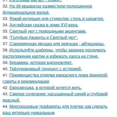
32.
На 38 квадратах разместили полноценное
функциональное жильё.
33.
Яркий интерьер для студентки: стиль и характер.
34.
Английская сказка в доме XVI века.
35.
Светлый уют с природными акцентами.
36.
"Голубые Акценты и Светлый уют".
37.
Современная двушка для девушки - айтишницы.
38.
Используйте шаблоны, чтобы заранее продумать
расположение картин и избежать хаоса на стене.
39.
Керамика, которая вдохновляет.
40.
Трёхуровневый таунхаус с историей.
41.
Преимущества отделки каркасного дома фанерой:
советы и рекомендации
42.
Евродвушка, в которой хочется жить.
43.
Смелое сочетание: насыщенный синий и глубокий
красный.
44.
Многоразовые трафареты для плитки: как сделать
ваш интерьер уникальным