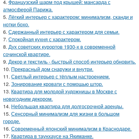
4.
Французский шарм под крышей: мансарда с
атмосферой Парижа.
5.
Лёгкий интерьер с характером: минимализм, сканди и
нотки бохо.
6.
Сдержанный интерьер с характером для семьи.
7.
Спокойная кухня с характером.
8.
Дух советских курортов 1930-х в современной
сочинской квартире.
9.
Декор и текстиль - быстрый способ интерьер обновить.
10.
Прекрасный дом снаружи и внутри.
11.
Светлый интерьер с тёплым настроением.
12.
Зонирование кровати с помощью штор.
13.
Квартира для молодой художницы в Москве с
новогодним декором.
14.
Небольшая квартира для долгосрочной аренды.
15.
Сенсорный минимализм для жизни в большом
городе.
16.
Современный японский минимализм в Краснодаре.
17.
Квартира в таунхаусе на Якиманке.