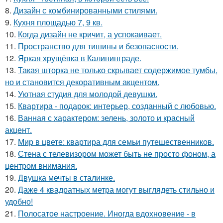
8.
Дизайн с комбинированными стилями.
9.
Кухня площадью 7, 9 кв.
10.
Когда дизайн не кричит, а успокаивает.
11.
Пространство для тишины и безопасности.
12.
Яркая хрущёвка в Калининграде.
13.
Такая шторка не только скрывает содержимое тумбы,
но и становится декоративным акцентом.
14.
Уютная студия для молодой девушки.
15.
Квартира - подарок: интерьер, созданный с любовью.
16.
Ванная с характером: зелень, золото и красный
акцент.
17.
Мир в цвете: квартира для семьи путешественников.
18.
Стена с телевизором может быть не просто фоном, а
центром внимания.
19.
Двушка мечты в сталинке.
20.
Даже 4 квадратных метра могут выглядеть стильно и
удобно!
21.
Полосатое настроение. Иногда вдохновение - в