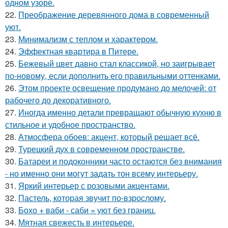
одном узоре.
22.
Преображение деревянного дома в современный
уют.
23.
Минимализм с теплом и характером.
24.
Эффектная квартира в Питере.
25.
Бежевый цвет давно стал классикой, но заигрывает
по-новому, если дополнить его правильными оттенками.
26.
Этом проекте освещение продумано до мелочей: от
рабочего до декоративного.
27.
Иногда именно детали превращают обычную кухню в
стильное и удобное пространство.
28.
Атмосфера обоев: акцент, который решает всё.
29.
Турецкий дух в современном пространстве.
30.
Батареи и подоконники часто остаются без внимания
- но именно они могут задать тон всему интерьеру.
31.
Яркий интерьер с розовыми акцентами.
32.
Пастель, которая звучит по-взрослому.
33.
Бохо + ваби - саби = уют без границ.
34.
Мятная свежесть в интерьере.