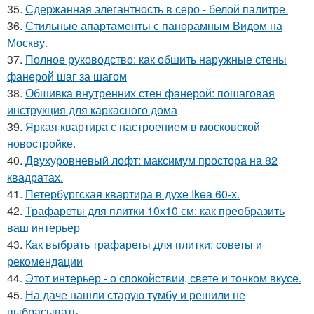
35.
Сдержанная элегантность в серо - белой палитре.
36.
Стильные апартаменты с панорамным Видом на
Москву.
37.
Полное руководство: как обшить наружные стены
фанерой шаг за шагом
38.
Обшивка внутренних стен фанерой: пошаговая
инструкция для каркасного дома
39.
Яркая квартира с настроением в московской
новостройке.
40.
Двухуровневый лофт: максимум простора на 82
квадратах.
41.
Петербургская квартира в духе Ikea 60-х.
42.
Трафареты для плитки 10х10 см: как преобразить
ваш интерьер
43.
Как выбрать трафареты для плитки: советы и
рекомендации
44.
Этот интерьер - о спокойствии, свете и тонком вкусе.
45.
На даче нашли старую тумбу и решили не
выбрасывать.