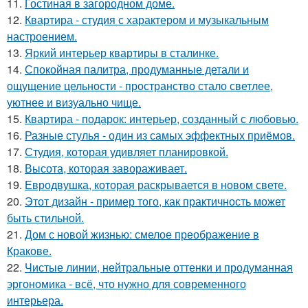
11.
Гостиная в загородном доме.
12.
Квартира - студия с характером и музыкальным
настроением.
13.
Яркий интерьер квартиры в сталинке.
14.
Спокойная палитра, продуманные детали и
ощущение цельности - пространство стало светлее,
уютнее и визуально чище.
15.
Квартира - подарок: интерьер, созданный с любовью.
16.
Разные стулья - один из самых эффектных приёмов.
17.
Студия, которая удивляет планировкой.
18.
Высота, которая завораживает.
19.
Евродвушка, которая раскрывается в новом свете.
20.
Этот дизайн - пример того, как практичность может
быть стильной.
21.
Дом с новой жизнью: смелое преображение в
Кракове.
22.
Чистые линии, нейтральные оттенки и продуманная
эргономика - всё, что нужно для современного
интерьера.