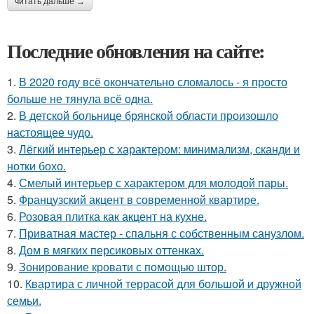
читать дальше →
Последние обновления на сайте:
1.
В 2020 году всё окончательно сломалось - я просто
больше не тянула всё одна.
2.
В детской больнице брянской области произошло
настоящее чудо.
3.
Лёгкий интерьер с характером: минимализм, сканди и
нотки бохо.
4.
Смелый интерьер с характером для молодой пары.
5.
Французский акцент в современной квартире.
6.
Розовая плитка как акцент на кухне.
7.
Приватная мастер - спальня с собственным санузлом.
8.
Дом в мягких персиковых оттенках.
9.
Зонирование кровати с помощью штор.
10.
Квартира с личной террасой для большой и дружной
семьи.