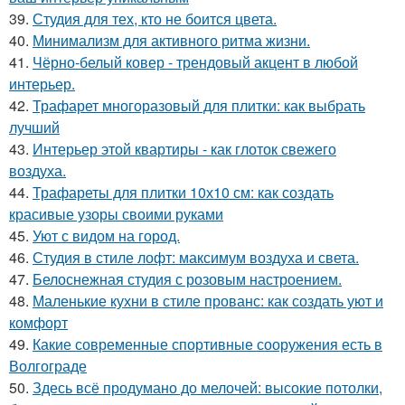
39.
Студия для тех, кто не боится цвета.
40.
Минимализм для активного ритма жизни.
41.
Чёрно-белый ковер - трендовый акцент в любой
интерьер.
42.
Трафарет многоразовый для плитки: как выбрать
лучший
43.
Интерьер этой квартиры - как глоток свежего
воздуха.
44.
Трафареты для плитки 10х10 см: как создать
красивые узоры своими руками
45.
Уют с видом на город.
46.
Студия в стиле лофт: максимум воздуха и света.
47.
Белоснежная студия с розовым настроением.
48.
Маленькие кухни в стиле прованс: как создать уют и
комфорт
49.
Какие современные спортивные сооружения есть в
Волгограде
50.
Здесь всё продумано до мелочей: высокие потолки,