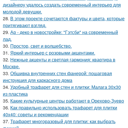
дизайнеру удалось создать современный интерьер для
молодой девушки.
28.
В этом проекте сочетаются фактуры и цвета, которые
притягивают взгляд.
29.
Ар - деко в новостройке: "Гэтсби" на современный
лад.
30.
Простор, свет и волшебство.
31.
Яркий интерьер с розовыми акцентами.
32.
Нежные акценты и светлая гармония: квартира в
Москве.
33.
Обшивка внутренних стен фанерой: пошаговая
инструкция для каркасного дома
34.
Удобный трафарет для стен и плитки: Малага 30х30
из пластика
35.
Какие культурные центры работают в Орехово-Зуево
36.
Как правильно использовать трафарет для плитки
40x40: советы и рекомендации
37.
Трафарет многоразовый для плитки: как выбрать