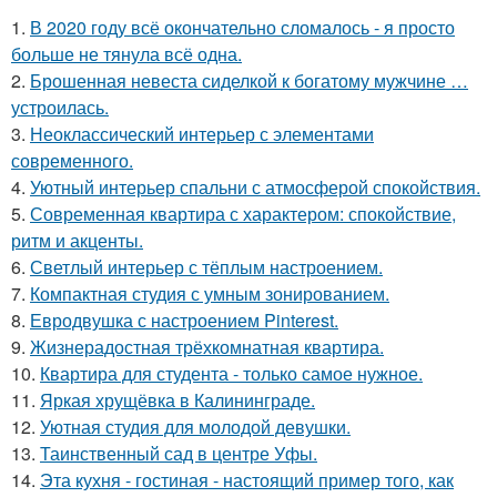
1.
В 2020 году всё окончательно сломалось - я просто
больше не тянула всё одна.
2.
Брошенная невеста сиделкой к богатому мужчине …
устроилась.
3.
Неоклассический интерьер с элементами
современного.
4.
Уютный интерьер спальни с атмосферой спокойствия.
5.
Современная квартира с характером: спокойствие,
ритм и акценты.
6.
Светлый интерьер с тёплым настроением.
7.
Компактная студия с умным зонированием.
8.
Евродвушка с настроением Pinterest.
9.
Жизнерадостная трёхкомнатная квартира.
10.
Квартира для студента - только самое нужное.
11.
Яркая хрущёвка в Калининграде.
12.
Уютная студия для молодой девушки.
13.
Таинственный сад в центре Уфы.
14.
Эта кухня - гостиная - настоящий пример того, как