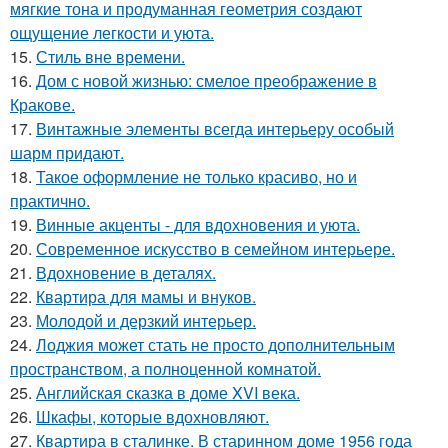
мягкие тона и продуманная геометрия создают
ощущение легкости и уюта.
15.
Стиль вне времени.
16.
Дом с новой жизнью: смелое преображение в
Кракове.
17.
Винтажные элементы всегда интерьеру особый
шарм придают.
18.
Такое оформление не только красиво, но и
практично.
19.
Винные акценты - для вдохновения и уюта.
20.
Современное искусство в семейном интерьере.
21.
Вдохновение в деталях.
22.
Квартира для мамы и внуков.
23.
Молодой и дерзкий интерьер.
24.
Лоджия может стать не просто дополнительным
пространством, а полноценной комнатой.
25.
Английская сказка в доме XVI века.
26.
Шкафы, которые вдохновляют.
27.
Квартира в сталинке. В старинном доме 1956 года