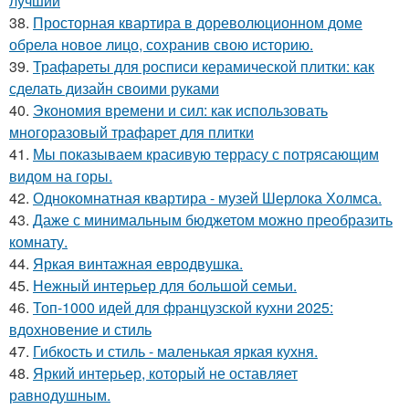
лучший
38.
Просторная квартира в дореволюционном доме
обрела новое лицо, сохранив свою историю.
39.
Трафареты для росписи керамической плитки: как
сделать дизайн своими руками
40.
Экономия времени и сил: как использовать
многоразовый трафарет для плитки
41.
Мы показываем красивую террасу с потрясающим
видом на горы.
42.
Однокомнатная квартира - музей Шерлока Холмса.
43.
Даже с минимальным бюджетом можно преобразить
комнату.
44.
Яркая винтажная евродвушка.
45.
Нежный интерьер для большой семьи.
46.
Топ-1000 идей для французской кухни 2025:
вдохновение и стиль
47.
Гибкость и стиль - маленькая яркая кухня.
48.
Яркий интерьер, который не оставляет
равнодушным.