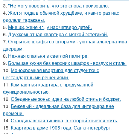
3.
"Не могу поверить, что это снова произошло.
4.
Жил я тогда в обычной хрущёвке, и как-то раз нас
одолели тараканы.
5.
Мне 38, жене 41, у нас четверо детей.
6.
Двухкомнатная квартира с мягкой эстетикой.
7.
Открытые шкафы со шторами - уютная альтернатива
дверцам.
8.
Нежная спальня в светлой палитре.
9.
Большая кухня без верхних шкафов - воздух и стиль.
10.
Монохромная квартира для студентки с
нестандартными решениями.
11.
Компактная квартира с продуманной
функциональностью.
12.
Обеденные зоны: идеи на любой стиль и бюджет.
13.
Бежевый - идеальная база для интерьера вне
времени.
14.
Скандинавская тишина, в которой хочется жить.
15.
Квартира в доме 1905 года, Санкт-петербург.