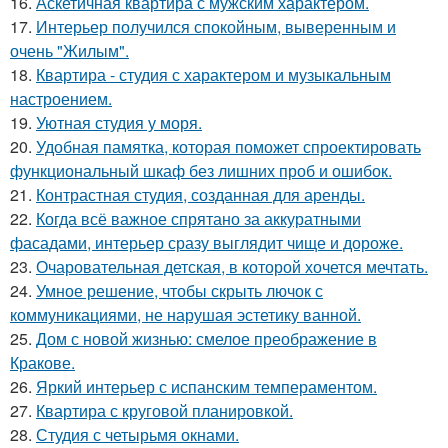
16.
Аскетичная квартира с мужским характером.
17.
Интерьер получился спокойным, выверенным и
очень "Жилым".
18.
Квартира - студия с характером и музыкальным
настроением.
19.
Уютная студия у моря.
20.
Удобная памятка, которая поможет спроектировать
функциональный шкаф без лишних проб и ошибок.
21.
Контрастная студия, созданная для аренды.
22.
Когда всё важное спрятано за аккуратными
фасадами, интерьер сразу выглядит чище и дороже.
23.
Очаровательная детская, в которой хочется мечтать.
24.
Умное решение, чтобы скрыть лючок с
коммуникациями, не нарушая эстетику ванной.
25.
Дом с новой жизнью: смелое преображение в
Кракове.
26.
Яркий интерьер с испанским темпераментом.
27.
Квартира с круговой планировкой.
28.
Студия с четырьмя окнами.