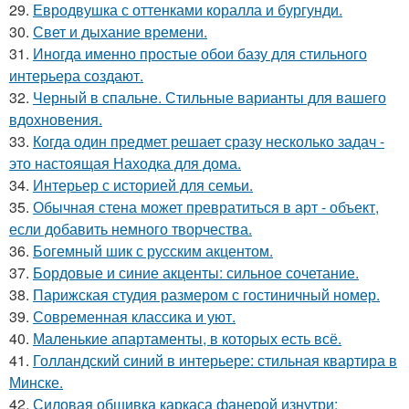
29.
Евродвушка с оттенками коралла и бургунди.
30.
Свет и дыхание времени.
31.
Иногда именно простые обои базу для стильного
интерьера создают.
32.
Черный в спальне. Стильные варианты для вашего
вдохновения.
33.
Когда один предмет решает сразу несколько задач -
это настоящая Находка для дома.
34.
Интерьер с историей для семьи.
35.
Обычная стена может превратиться в арт - объект,
если добавить немного творчества.
36.
Богемный шик с русским акцентом.
37.
Бордовые и синие акценты: сильное сочетание.
38.
Парижская студия размером с гостиничный номер.
39.
Современная классика и уют.
40.
Маленькие апартаменты, в которых есть всё.
41.
Голландский синий в интерьере: стильная квартира в
Минске.
42.
Силовая обшивка каркаса фанерой изнутри: