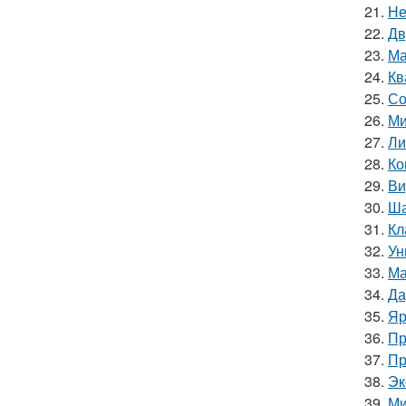
21.
Не
22.
Дв
23.
Ма
24.
Кв
25.
Со
26.
Ми
27.
Ли
28.
Ко
29.
Ви
30.
Ша
31.
Кл
32.
Ун
33.
Ма
34.
Да
35.
Яр
36.
Пр
37.
Пр
38.
Эк
39.
Ми