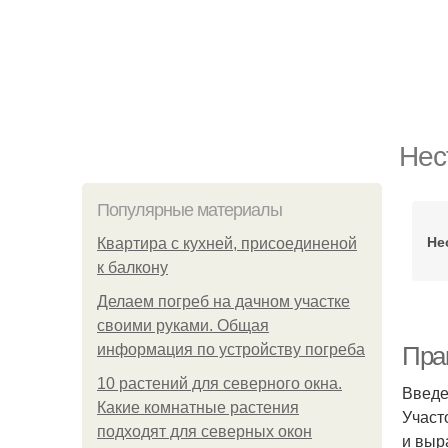
Нес
Популярные материалы
Не
Квартира с кухней, присоединеной
к балкону
Делаем погреб на дачном участке
своими руками. Общая
информация по устройству погреба
Прак
10 растений для северного окна.
Введ
Какие комнатные растения
Участ
подходят для северных окон
и выр