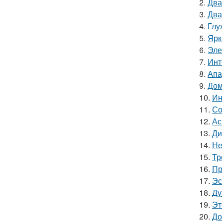
2.
Два
3.
Два
4.
Глу
5.
Ярк
6.
Эле
7.
Инт
8.
Апа
9.
Дом
10.
Ин
11.
Со
12.
Ас
13.
Ди
14.
Не
15.
Тр
16.
Пр
17.
Эс
18.
Ду
19.
Эт
20.
До