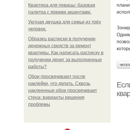
плани
Квартира для певицы: базовая
испол
палитра с яркими акцентами.
Уютная двушка для семьи из трёх
Зонир
человек.
Одним
Образец расписки в получении
позво
денежных средств за ремонт
котор
квартиры. Как написать расписку в
получении денег за выполненные
читат
работы?
Обои просвечивают после
Если
наклейки, что делать. Сквозь
наклеенные обои просвечивает
квар
стена: варианты решения
проблемы