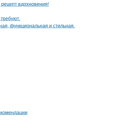
й рецепт вдохновения!
 требуют.
ная, функциональная и стильная.
екомендации