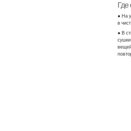
Где 
● На 
в чис
● В с
сушки
вещей
повто