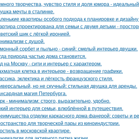
много творчества, чувство стиля и доля юмора - идеальны
ушка мечты в сталинке.
ленькие квартиры особого подхода к планировке и дизайну
артира спроектирована для семьи с двумя детьми - простор
ветский шик с лёгкой иронией.
нимализм с душой.
монный сорбет и пыльно - синий: смелый интерьер двушки.
гда природа частью дома становится.
д на Москву - сити и интерьер с характером.
хматная клетка в интерьере - возвращение графики.
ассика, эклектика и лёгкость французского стиля.
иверсальный, но не скучный: стильная двушка для аренды.
нсардная магия Петербурга.
рк - минимализм: строго, выразительно, удобно.
кий интерьер для семьи, влюблённой в путешествия.
еимущества отделки каркасного дома фанерой: советы и р
остранство для творческой пары из киноиндустрии.
остиль в московской квартире.
нимализм для активного ритма жизни.