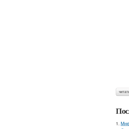
читат
Пос
1.
Мне