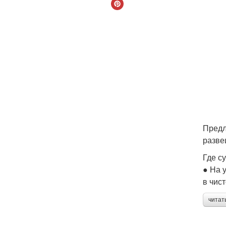
Предл
разве
Где с
● На 
в чис
читат