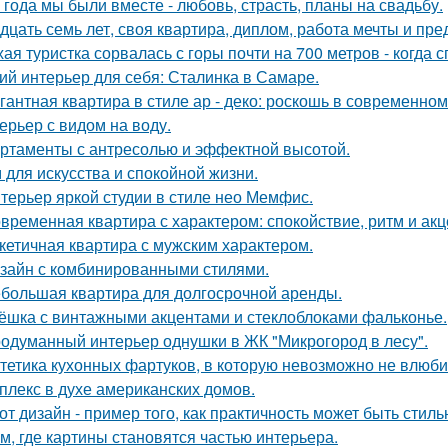
 года мы были вместе - любовь, страсть, планы на свадьбу.
дцать семь лет, своя квартира, диплом, работа мечты и пре
хая туристка сорвалась с горы почти на 700 метров - когда 
ий интерьер для себя: Сталинка в Самаре.
гантная квартира в стиле ар - деко: роскошь в современном
ерьер с видом на воду.
ртаменты с антресолью и эффектной высотой.
 для искусства и спокойной жизни.
терьер яркой студии в стиле нео Мемфис.
временная квартира с характером: спокойствие, ритм и акц
кетичная квартира с мужским характером.
зайн с комбинированными стилями.
большая квартира для долгосрочной аренды.
ёшка с винтажными акцентами и стеклоблоками фальконье.
одуманный интерьер однушки в ЖК "Микрогород в лесу".
тетика кухонных фартуков, в которую невозможно не влюби
плекс в духе американских домов.
от дизайн - пример того, как практичность может быть стиль
м, где картины становятся частью интерьера.