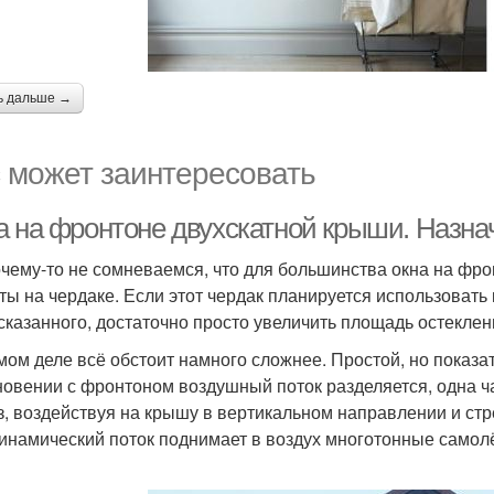
ь дальше →
 может заинтересовать
а на фронтоне двухскатной крыши. Назна
чему-то не сомневаемся, что для большинства окна на фрон
ты на чердаке. Если этот чердак планируется использовать 
казанного, достаточно просто увеличить площадь остеклени
мом деле всё обстоит намного сложнее. Простой, но показа
новении с фронтоном воздушный поток разделяется, одна час
з, воздействуя на крышу в вертикальном направлении и стр
инамический поток поднимает в воздух многотонные самолёт