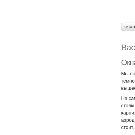
читат
Вас
Окн
Мы по
темно
вышес
На са
столк
карни
аэрод
стоит.