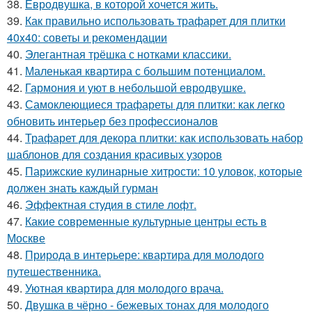
38.
Евродвушка, в которой хочется жить.
39.
Как правильно использовать трафарет для плитки
40x40: советы и рекомендации
40.
Элегантная трёшка с нотками классики.
41.
Маленькая квартира с большим потенциалом.
42.
Гармония и уют в небольшой евродвушке.
43.
Самоклеющиеся трафареты для плитки: как легко
обновить интерьер без профессионалов
44.
Трафарет для декора плитки: как использовать набор
шаблонов для создания красивых узоров
45.
Парижские кулинарные хитрости: 10 уловок, которые
должен знать каждый гурман
46.
Эффектная студия в стиле лофт.
47.
Какие современные культурные центры есть в
Москве
48.
Природа в интерьере: квартира для молодого
путешественника.
49.
Уютная квартира для молодого врача.
50.
Двушка в чёрно - бежевых тонах для молодого