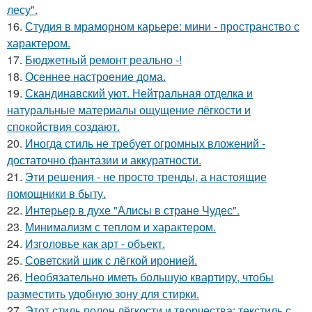
лесу".
16.
Студия в мраморном карьере: мини - пространство с
характером.
17.
Бюджетный ремонт реально -!
18.
Осеннее настроение дома.
19.
Скандинавский уют. Нейтральная отделка и
натуральные материалы ощущение лёгкости и
спокойствия создают.
20.
Иногда стиль не требует огромных вложений -
достаточно фантазии и аккуратности.
21.
Эти решения - не просто тренды, а настоящие
помощники в быту.
22.
Интерьер в духе "Алисы в стране Чудес".
23.
Минимализм с теплом и характером.
24.
Изголовье как арт - объект.
25.
Советский шик с лёгкой иронией.
26.
Необязательно иметь большую квартиру, чтобы
разместить удобную зону для стирки.
27.
Этот стиль полон лёгкости и творчества: текстиль с