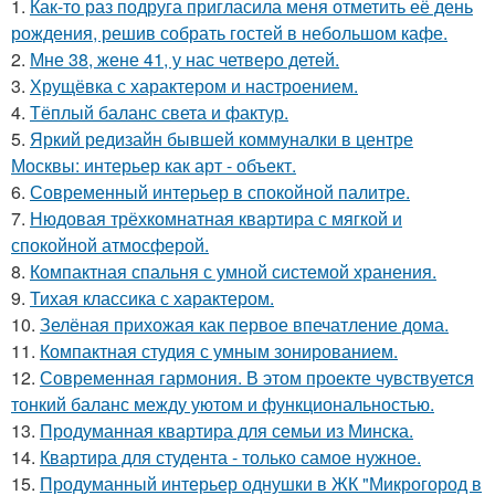
1.
Как-то раз подруга пригласила меня отметить её день
рождения, решив собрать гостей в небольшом кафе.
2.
Мне 38, жене 41, у нас четверо детей.
3.
Хрущёвка с характером и настроением.
4.
Тёплый баланс света и фактур.
5.
Яркий редизайн бывшей коммуналки в центре
Москвы: интерьер как арт - объект.
6.
Современный интерьер в спокойной палитре.
7.
Нюдовая трёхкомнатная квартира с мягкой и
спокойной атмосферой.
8.
Компактная спальня с умной системой хранения.
9.
Тихая классика с характером.
10.
Зелёная прихожая как первое впечатление дома.
11.
Компактная студия с умным зонированием.
12.
Современная гармония. В этом проекте чувствуется
тонкий баланс между уютом и функциональностью.
13.
Продуманная квартира для семьи из Минска.
14.
Квартира для студента - только самое нужное.
15.
Продуманный интерьер однушки в ЖК "Микрогород в