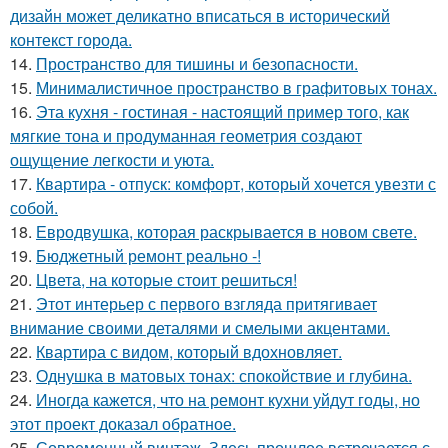
дизайн может деликатно вписаться в исторический
контекст города.
14.
Пространство для тишины и безопасности.
15.
Минималистичное пространство в графитовых тонах.
16.
Эта кухня - гостиная - настоящий пример того, как
мягкие тона и продуманная геометрия создают
ощущение легкости и уюта.
17.
Квартира - отпуск: комфорт, который хочется увезти с
собой.
18.
Евродвушка, которая раскрывается в новом свете.
19.
Бюджетный ремонт реально -!
20.
Цвета, на которые стоит решиться!
21.
Этот интерьер с первого взгляда притягивает
внимание своими деталями и смелыми акцентами.
22.
Квартира с видом, который вдохновляет.
23.
Однушка в матовых тонах: спокойствие и глубина.
24.
Иногда кажется, что на ремонт кухни уйдут годы, но
этот проект доказал обратное.
25.
Современный винтаж. Здесь прошлое встречается с