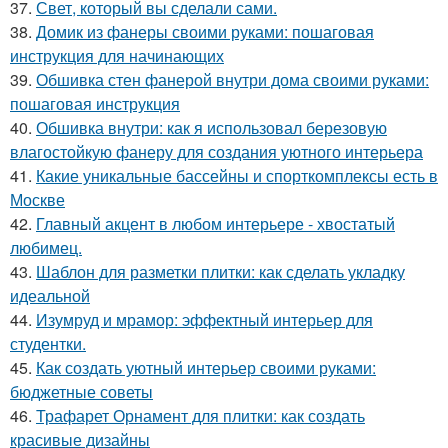
37.
Свет, который вы сделали сами.
38.
Домик из фанеры своими руками: пошаговая
инструкция для начинающих
39.
Обшивка стен фанерой внутри дома своими руками:
пошаговая инструкция
40.
Обшивка внутри: как я использовал березовую
влагостойкую фанеру для создания уютного интерьера
41.
Какие уникальные бассейны и спорткомплексы есть в
Москве
42.
Главный акцент в любом интерьере - хвостатый
любимец.
43.
Шаблон для разметки плитки: как сделать укладку
идеальной
44.
Изумруд и мрамор: эффектный интерьер для
студентки.
45.
Как создать уютный интерьер своими руками:
бюджетные советы
46.
Трафарет Орнамент для плитки: как создать
красивые дизайны