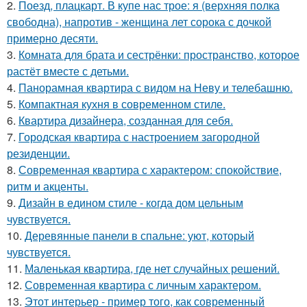
2.
Поезд, плацкарт. В купе нас трое: я (верхняя полка
свободна), напротив - женщина лет сорока с дочкой
примерно десяти.
3.
Комната для брата и сестрёнки: пространство, которое
растёт вместе с детьми.
4.
Панорамная квартира с видом на Неву и телебашню.
5.
Компактная кухня в современном стиле.
6.
Квартира дизайнера, созданная для себя.
7.
Городская квартира с настроением загородной
резиденции.
8.
Современная квартира с характером: спокойствие,
ритм и акценты.
9.
Дизайн в едином стиле - когда дом цельным
чувствуется.
10.
Деревянные панели в спальне: уют, который
чувствуется.
11.
Маленькая квартира, где нет случайных решений.
12.
Современная квартира с личным характером.
13.
Этот интерьер - пример того, как современный