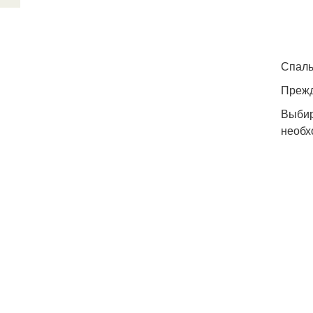
Спаль
Прежд
Выбир
необх