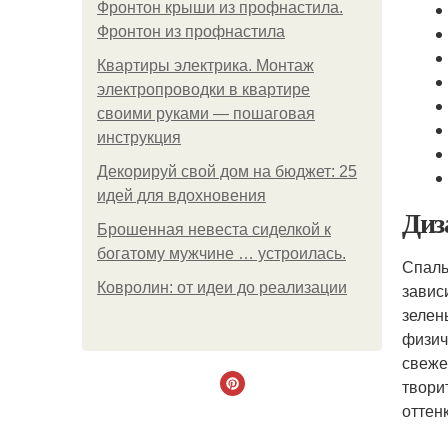
Фронтон крыши из профнастила.
Фронтон из профнастила
Квартиры электрика. Монтаж
электропроводки в квартире
своими руками — пошаговая
инструкция
Декорируй свой дом на бюджет: 25
идей для вдохновения
Диз
Брошенная невеста сиделкой к
богатому мужчине … устроилась.
Спаль
Ковролин: от идеи до реализации
завис
зелен
физич
свеже
твори
оттен