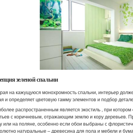
епция зеленой спальни
рая на кажущуюся монохромность спальни, интерьер долже
ая и определяет цветовую гамму элементов и подбор детале
более распространенным является экостиль , при котором 
тьев с коричневым, отражающим землю и кору деревьев. П
у или на поляне, особенно если обои выбраны с флористи
олютно натуральные – древесина для пола и мебели и бум