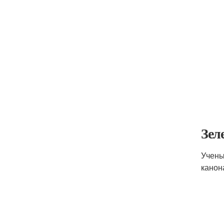
Зел
Учены
канон