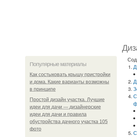
Диз
Сод
Популярные материалы
Д
Как состыковать крышу пристройки
Д
и дома. Какие варианты возможны
З
в принципе
С
Простой дизайн участка. Лучшие
ф
идеи для дачи — дизайнерские
идеи для дачи и правила
обустройства дачного участка 105
фото
С