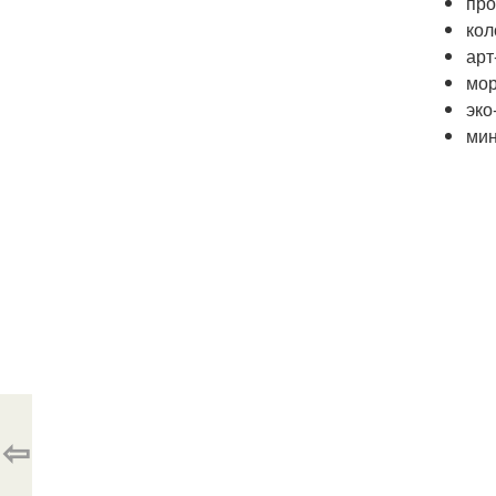
про
кол
арт
мор
эко
мин
⇦