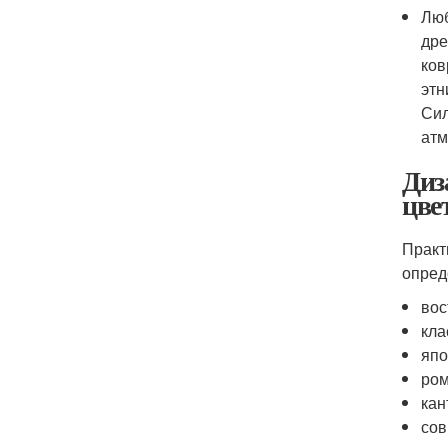
Люб
дре
ков
этн
Сил
атм
Диз
цве
Практ
опред
вос
кла
япо
ром
кан
сов