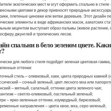
ители экзотических мест м огут оформить спальню в стиле 
весными цветами в декор привносят природные аксессуар
рики, плетеные циновки или ветви деревьев. Этот дизайн пе
ические элементы в виде африканских масок, азиатских ста
ьным акцентом выступает образ пальмы (живое растение, 
осферу джунглей и тропических лесов.
айн спальни в бело зеленом цвете. Как
т?
ически для любого стиля подойдет зеленая цветовая гамма,
еленные оттенки:
точный стиль – оливковый, хаки, цвета природных камней 
ссический – сочный зеленый, цвет лесного мха или папорот
нский – мятный, салатный, оттенки цвета зеленого чая;
антизм – светло-оливковый, пастельный зеленый;
три – ярко-зеленные оттенки, изумрудный, бирюзовый;
ременные направления – цвета хвои, мха, серо-зеленый;