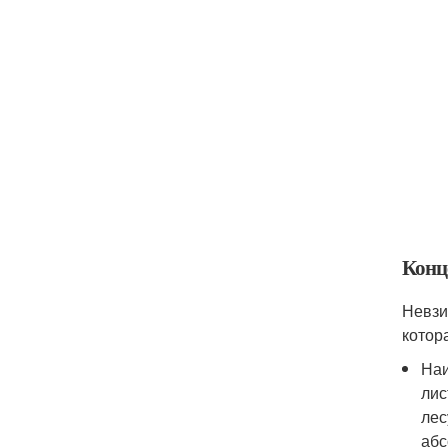
Конц
Невзи
котор
Наи
лис
лес
абс