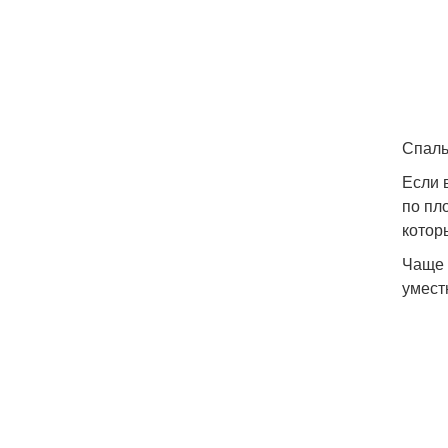
Спаль
Если 
по пл
котор
Чаще 
умест