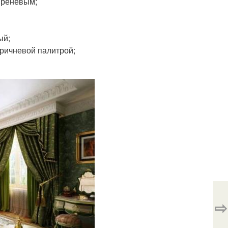
иреневым;
ый;
оричневой палитрой;
⇨