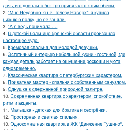
дочь, и я довольно быстро привязался к ним обеим.
2.
"Мне Неудобно, я не Полезу Наверх": я купила
нижнюю полку, но её заняли.
3.
"А я ведь понимала ….
4.
В детской больнице брянской области произошло
настоящее чудо.
5.
Кремовая спальня для молодой девушки.
6.
Эстетичный интерьер небольшой кухни - гостиной, где
каждая деталь работает на ощущение роскоши и уюта
одновременно.
7.
Классическая квартира с петербургским характером.
8.
Приватная мастер - спальня с собственным санузлом.
9.
Однушка в сдержанной природной палитре.
10.
Современная квартира с характером: спокойствие,
ритм и акценты.
11.
Малышка - детская для братика и сестрёнки.
12.
Просторная и светлая спальня.
13.
Однокомнатная квартира в ЖК "Движение Тушино".