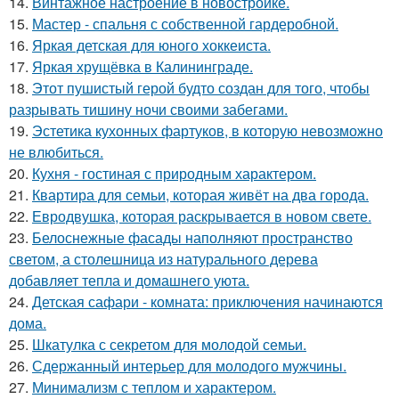
14.
Винтажное настроение в новостройке.
15.
Мастер - спальня с собственной гардеробной.
16.
Яркая детская для юного хоккеиста.
17.
Яркая хрущёвка в Калининграде.
18.
Этот пушистый герой будто создан для того, чтобы
разрывать тишину ночи своими забегами.
19.
Эстетика кухонных фартуков, в которую невозможно
не влюбиться.
20.
Кухня - гостиная с природным характером.
21.
Квартира для семьи, которая живёт на два города.
22.
Евродвушка, которая раскрывается в новом свете.
23.
Белоснежные фасады наполняют пространство
светом, а столешница из натурального дерева
добавляет тепла и домашнего уюта.
24.
Детская сафари - комната: приключения начинаются
дома.
25.
Шкатулка с секретом для молодой семьи.
26.
Сдержанный интерьер для молодого мужчины.
27.
Минимализм с теплом и характером.