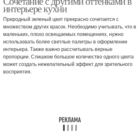
Сочетание с другими оттенками в
интерьере кухни
Природный зеленый цвет прекрасно сочетается с
Спальня в желто-
Спальня в зеленых
множеством других красок. Необходимо учитывать, что в
зеленых тонах
тонах
маленьких, плохо освещаемых помещениях, нужно
использовать более светлые палитры в оформлении
интерьера. Также важно рассчитывать верные
пропорции. Слишком большое количество одного цвета
может создать нежелательный эффект для зрительного
восприятия.