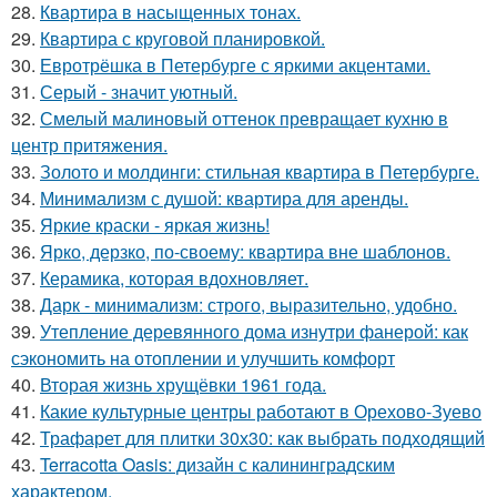
28.
Квартира в насыщенных тонах.
29.
Квартира с круговой планировкой.
30.
Евротрёшка в Петербурге с яркими акцентами.
31.
Серый - значит уютный.
32.
Смелый малиновый оттенок превращает кухню в
центр притяжения.
33.
Золото и молдинги: стильная квартира в Петербурге.
34.
Минимализм с душой: квартира для аренды.
35.
Яркие краски - яркая жизнь!
36.
Ярко, дерзко, по-своему: квартира вне шаблонов.
37.
Керамика, которая вдохновляет.
38.
Дарк - минимализм: строго, выразительно, удобно.
39.
Утепление деревянного дома изнутри фанерой: как
сэкономить на отоплении и улучшить комфорт
40.
Вторая жизнь хрущёвки 1961 года.
41.
Какие культурные центры работают в Орехово-Зуево
42.
Трафарет для плитки 30х30: как выбрать подходящий
43.
Terracotta Oasis: дизайн с калининградским
характером.