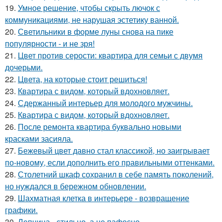
19.
Умное решение, чтобы скрыть лючок с
коммуникациями, не нарушая эстетику ванной.
20.
Светильники в форме луны снова на пике
популярности - и не зря!
21.
Цвет против серости: квартира для семьи с двумя
дочерьми.
22.
Цвета, на которые стоит решиться!
23.
Квартира с видом, который вдохновляет.
24.
Сдержанный интерьер для молодого мужчины.
25.
Квартира с видом, который вдохновляет.
26.
После ремонта квартира буквально новыми
красками засияла.
27.
Бежевый цвет давно стал классикой, но заигрывает
по-новому, если дополнить его правильными оттенками.
28.
Столетний шкаф сохранил в себе память поколений,
но нуждался в бережном обновлении.
29.
Шахматная клетка в интерьере - возвращение
графики.
30.
Лепнина - стильно, а не пафосно.