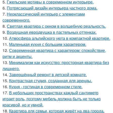
5.
Гжельские мотивы в современном интерьере.
6.
Потрясающий дизайн интерьера частного дома.
7.
Неоклассический интерьер с элементами
современного.
8.
Светлая квартира с окном в волшебную реальность.
9.
Воздушная евродвушка в пастельных оттенках.
10.
Атмосфера альпийского уюта в компактной квартире.
11.
Маленькая кухня с большим характером.
12.
Современная квартира с характером: спокойствие,
ритм и акценты.
13.
Минимализм как искусство: просторная квартира без
лишнего.
14.
Завершённый ремонт в детской комнате.
15.
Контрастная студия, созданная для аренды.
16.
Кухня - гостиная в современном стиле.
17.
В небольших пространствах каждый сантиметр
играет роль, поэтому мебель должна быть не только
красивой, но и умной.
18.
Квартира для семьи, которая живёт на два города.