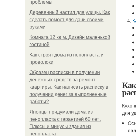
проблемы
Деревянный настил для улицы. Как
сделать помост для дачи своими
К
руками
Комната 12 кв м. Дизайн маленькой
гостиной
Как строят дома из пенопласта и
проволоки
Образец расписки в получении
денежных средств за ремонт
Как
квартиры. Как написать расписку в
рас
получении денег за выполненные
работы?
Кухон
Японцы придумали дома из
для у
пенопласта с гарантией 60 лет..
Осн
Плюсы и минусы здания из
явл
пенопласта