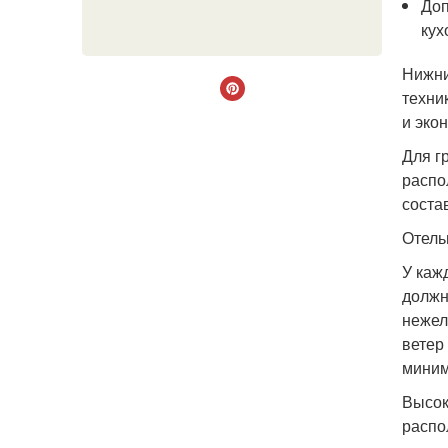
Доп
кух
Нижни
техни
и эко
Для г
распо
соста
Отель
У каж
должн
нежел
ветер
миним
Высок
распо