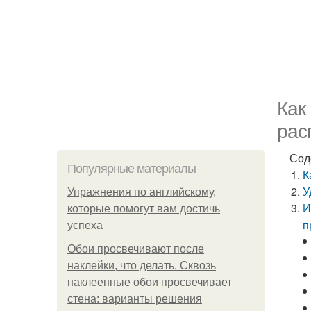
Как
рас
Сод
Популярные материалы
К
У
Упражнения по английскому,
И
которые помогут вам достичь
п
успеха
Обои просвечивают после
наклейки, что делать. Сквозь
наклеенные обои просвечивает
стена: варианты решения