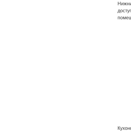
Нижни
досту
помещ
Кухон