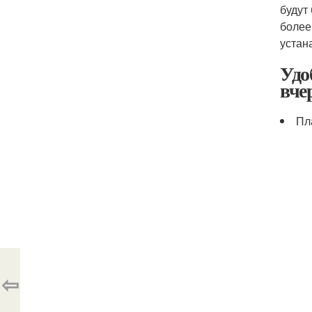
будут
более
устан
Удо
вче
Пл
⇦