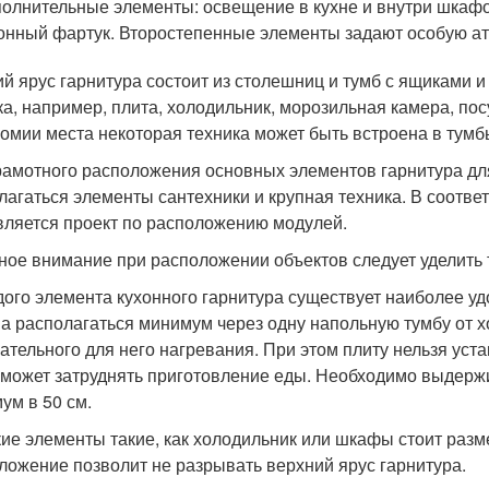
олнительные элементы: освещение в кухне и внутри шкафов
онный фартук. Второстепенные элементы задают особую атм
й ярус гарнитура состоит из столешниц и тумб с ящиками и
ка, например, плита, холодильник, морозильная камера, по
номии места некоторая техника может быть встроена в тумб
рамотного расположения основных элементов гарнитура для 
лагаться элементы сантехники и крупная техника. В соотве
вляется проект по расположению модулей.
ное внимание при расположении объектов следует уделить 
дого элемента кухонного гарнитура существует наиболее уд
а располагаться минимум через одну напольную тумбу от х
ательного для него нагревания. При этом плиту нельзя уст
 может затруднять приготовление еды. Необходимо выдерж
ум в 50 см.
ие элементы такие, как холодильник или шкафы стоит разме
ложение позволит не разрывать верхний ярус гарнитура.