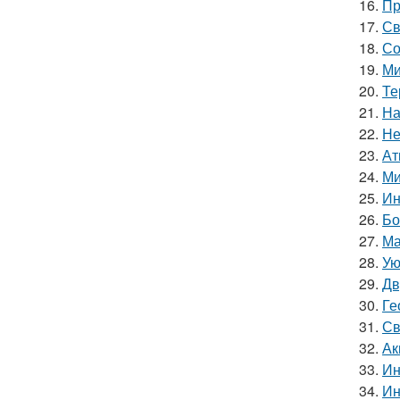
16.
Пр
17.
Св
18.
Со
19.
Ми
20.
Те
21.
На
22.
Не
23.
Ат
24.
Ми
25.
Ин
26.
Бо
27.
Ма
28.
Ую
29.
Дв
30.
Ге
31.
Св
32.
Ак
33.
Ин
34.
Ин