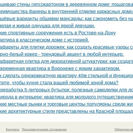
шиваю стены гипсокартоном в деревянном доме: пошагова
еимущества фанеры в внутренней отделке каркасных домо
шёвые варианты обшивки мансарды: как сэкономить без у
елая и живая однушка для яркой девушки.
кие спортивные сооружения есть в Ростове-на-Дону
артира в классическом доме с историей.
афареты для плитки дорожек: как создать красивые узоры 
рно-белый ковер - трендовый акцент в любой интерьер.
афаретная плитка для декоративной штукатурки: как созда
временная квартира в Воронеже с ярким характером.
к сделать однокомнатную квартиру 40м стильной и функци
тите, чтобы кухня стала вашей любимой зоной дома?
реработка 5-литровых бутылок: полезные самоделки для д
ирода в интерьере: квартира для молодого путешественник
кие местные рынки и торговые центры популярны среди жи
кие архитектурные стили представлены на Красной площад
Контакты
Пользовательское соглашение
Обратная св