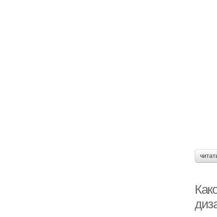
читат
Как
диз