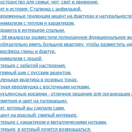
остранство для семьи: уют, свет и движение.
ет и история: Сталинка с анфиладой.
временные тенденции акцент на фактурах и натуральности
нимализм с теплом и характером.
рракота в интерьере спальни.
 38 квадратах разместили полноценное функциональное жи
обязательно иметь большую квартиру, чтобы разместить удо
мосфера глины и фактур.
нимализм с душой.
терьер с орбитой настроения.
гемный шик с русским акцентом.
ленькая квартира в розовых тонах.
тная евродвушка с восточными нотками.
ухъярусные корзинки - отличное решение для организации 
ометрия и цвет на патриарших.
ет, который вы сделали сами.
цент на красный: смелый интерьер.
терьер с характером и металлическими нотками.
терьер, в который хочется возвращаться.