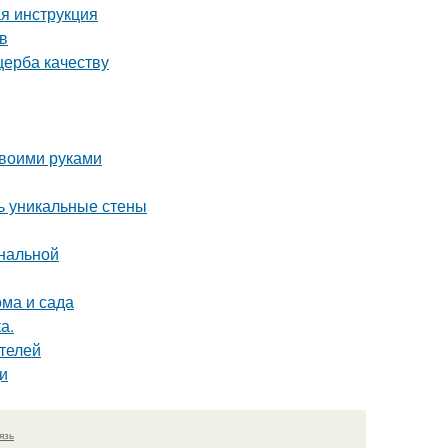
я инструкция
в
щерба качеству
своими руками
ть уникальные стены
ональной
ома и сада
а.
телей
и
язь