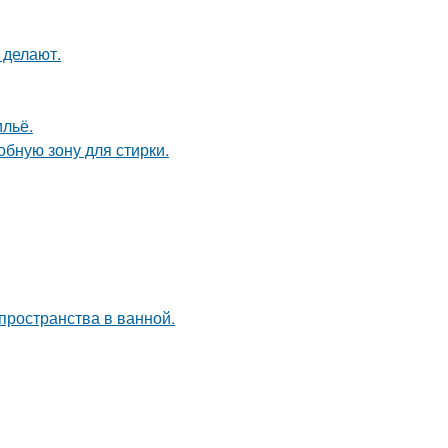
 делают.
льё.
бную зону для стирки.
пространства в ванной.