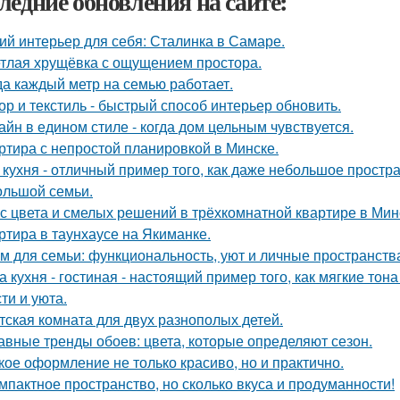
ледние обновления на сайте:
ий интерьер для себя: Сталинка в Самаре.
тлая хрущёвка с ощущением простора.
да каждый метр на семью работает.
ор и текстиль - быстрый способ интерьер обновить.
айн в едином стиле - когда дом цельным чувствуется.
ртира с непростой планировкой в Минске.
 кухня - отличный пример того, как даже небольшое прост
ольшой семьи.
с цвета и смелых решений в трёхкомнатной квартире в Мин
ртира в таунхаусе на Якиманке.
м для семьи: функциональность, уют и личные пространств
а кухня - гостиная - настоящий пример того, как мягкие т
ти и уюта.
тская комната для двух разнополых детей.
авные тренды обоев: цвета, которые определяют сезон.
кое оформление не только красиво, но и практично.
мпактное пространство, но сколько вкуса и продуманности!