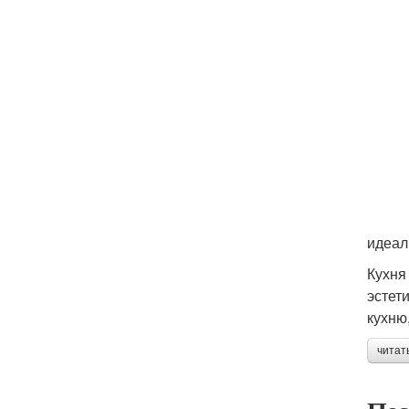
идеаль
Кухня
эстет
кухню
читат