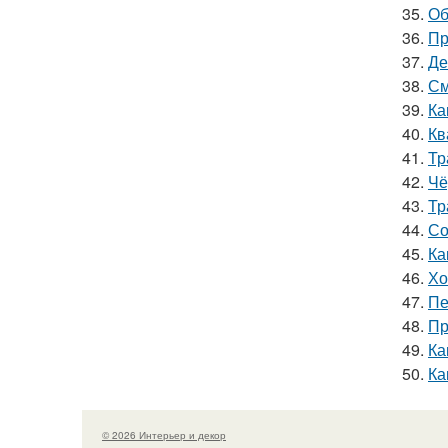
35.
Об
36.
Пр
37.
Де
38.
См
39.
Ка
40.
Кв
41.
Тр
42.
Чё
43.
Тр
44.
Со
45.
Ка
46.
Хо
47.
Пе
48.
Пр
49.
Ка
50.
Ка
© 2026 Интерьер и декор