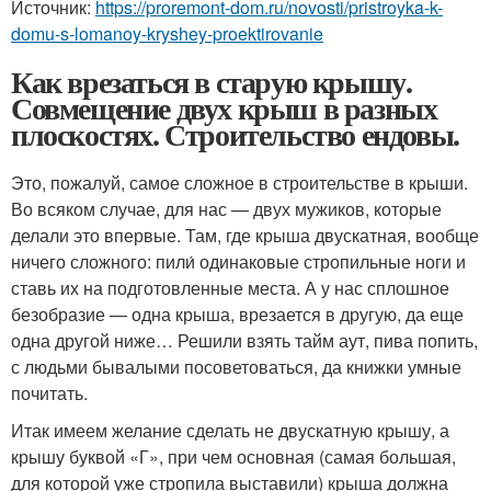
Источник:
https://proremont-dom.ru/novosti/pristroyka-k-
domu-s-lomanoy-kryshey-proektirovanie
Как врезаться в старую крышу.
Совмещение двух крыш в разных
плоскостях. Строительство ендовы.
Это, пожалуй, самое сложное в строительстве в крыши.
Во всяком случае, для нас — двух мужиков, которые
делали это впервые. Там, где крыша двускатная, вообще
ничего сложного: пили́ одинаковые стропильные ноги и
ставь их на подготовленные места. А у нас сплошное
безобразие — одна крыша, врезается в другую, да еще
одна другой ниже… Решили взять тайм аут, пива попить,
с людьми бывалыми посоветоваться, да книжки умные
почитать.
Итак имеем желание сделать не двускатную крышу, а
крышу буквой «Г», при чем основная (самая большая,
для которой уже стропила выставили) крыша должна