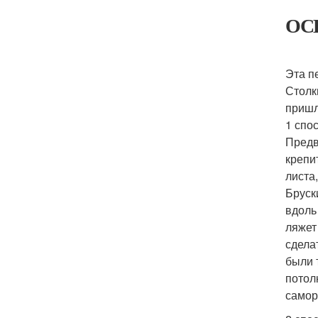
ОСБ
Эта п
Столк
пришл
1 спос
Предв
крепи
листа
Бруск
вдоль
ляжет
сдела
были 
потол
самор