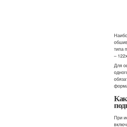
Наибо
обшив
типа 
– 122
Для о
одног
обяза
форма
Как
под
При и
включ