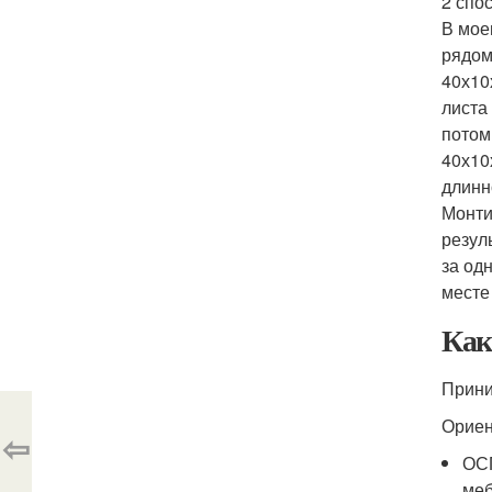
2 спос
В мое
рядом
40х10
листа
потом
40х10
длинн
Монти
резул
за одн
месте
Как
Прини
Ориен
⇦
ОСП
меб