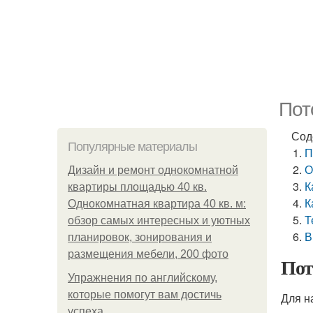
Пот
Сод
Популярные материалы
П
О
Дизайн и ремонт однокомнатной
К
квартиры площадью 40 кв.
К
Однокомнатная квартира 40 кв. м:
Т
обзор самых интересных и уютных
В
планировок, зонирования и
размещения мебели, 200 фото
Пот
Упражнения по английскому,
которые помогут вам достичь
Для н
успеха