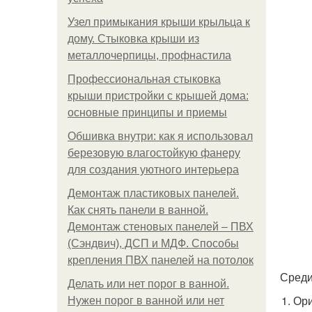
Узел примыкания крыши крыльца к
дому. Стыковка крыши из
металлочерпицы, профнастила
Профессиональная стыковка
крыши пристройки с крышей дома:
основные принципы и приемы
Обшивка внутри: как я использовал
березовую влагостойкую фанеру
для создания уютного интерьера
Демонтаж пластиковых панелей.
Как снять панели в ванной.
Демонтаж стеновых панелей – ПВХ
(Сэндвич), ДСП и МДФ. Способы
крепления ПВХ панелей на потолок
Среди
Делать или нет порог в ванной.
Ори
Нужен порог в ванной или нет