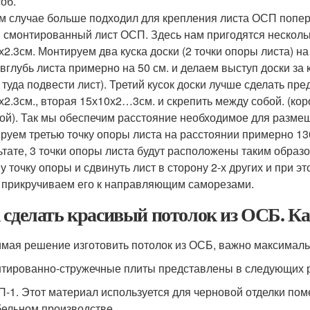
об.
м случае больше подходил для крепления листа ОСП попер
 смонтированный лист ОСП. Здесь нам пригодятся нескольк
х2.3см. Монтируем два куска доски (2 точки опоры листа) н
 вглубь листа примерно на 50 см. и делаем выступ доски за
 туда подвести лист). Третий кусок доски лучше сделать пре
х2.3см., вторая 15х10х2…3см. и скрепить между собой. (кор
ой). Так мы обеспечим расстояние необходимое для разме
руем третью точку опоры листа на расстоянии примерно 130 
ьтате, 3 точки опоры листа будут расположены таким образ
у точку опоры и сдвинуть лист в сторону 2-х других и при эт
 прикручиваем его к направляющим саморезами.
 сделать красивый потолок из ОСБ. К
мая решение изготовить потолок из ОСБ, важно максималь
тированно-стружечные плиты представлены в следующих р
-1. Этот материал используется для черновой отделки по
ельном производстве.