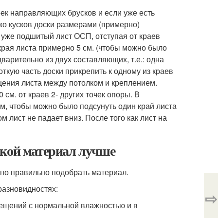
ек направляющих брусков и если уже есть
о кусков доски размерами (примерно)
а уже подшитый лист ОСП, отступая от краев
 края листа примерно 5 см. (чтобы можно было
дварительно из двух составляющих, т.е.: одна
откую часть доски прикрепить к одному из краев
щения листа между потолком и креплением.
см. от краев 2- других точек опоры. В
ом, чтобы можно было подсунуть один край листа
ом лист не падает вниз. После того как лист на
акой материал лучше
но правильно подобрать материал.
азновидностях:
⇨
мещений с нормальной влажностью и в