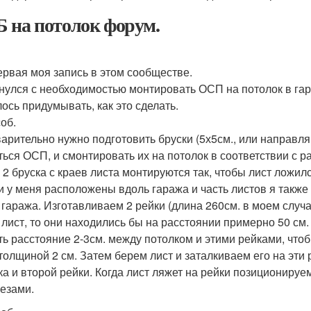
 на потолок форум.
ервая моя запись в этом сообществе.
нулся с необходимостью монтировать ОСП на потолок в гара
ось придумывать, как это сделать.
об.
арительно нужно подготовить бруски (5х5см., или направл
ться ОСП, и смонтировать их на потолок в соответствии с 
, 2 бруска с краев листа монтируются так, чтобы лист ложил
и у меня расположены вдоль гаража и часть листов я такж
 гаража. Изготавливаем 2 рейки (длина 260см. в моем случае
 лист, то они находились бы на расстоянии примерно 50 см.
ть расстояние 2-3см. между потолком и этими рейками, что
толщиной 2 см. Затем берем лист и заталкиваем его на эти 
ка и второй рейки. Когда лист ляжет на рейки позиционируе
езами.