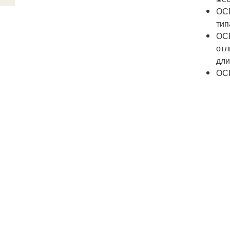
ОСП
тип
ОСП
отл
дли
ОСП