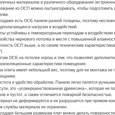
елочных материалов и различного оборудования (встроенны
ование из ОСП можно оштукатуривать, чтобы подготовить
елки.
родаже есть ОСБ панели разной толщины, поэтому несложн
дполагающихся нагрузок и воздействий.
ты устойчивы к температурным перепадам и воздействию в
ройства чернового потолка в месте с повышенной влажнос
тность ОСП выше, а по своим техническим характеристика
П.
таж ОСБ на потолок хорош и тем, что позволяет дополнит
коизоляционные характеристики помещения.
а плита имеет небольшой вес, поэтому для ее монтажа не
ощники.
стота и удобство обработки. Панели легко пилятся ручным
сути, это «усовершенствованная древесина», которая не 
ков и пустот, а также отличается пожарной безопасностью.
ериал не деформируется и не разрушается при прямом конт
к службы материала не ограничен.
годаря большим размерам плит можно делать поверхности