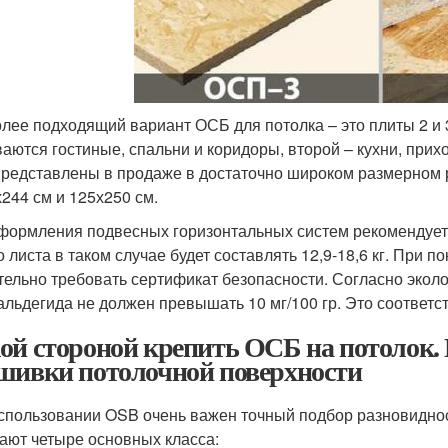
лее подходящий вариант ОСБ для потолка – это плиты 2 и 
аются гостиные, спальни и коридоры, второй – кухни, при
представлены в продаже в достаточно широком размерном
х244 см и 125х250 см.
формления подвесных горизонтальных систем рекомендуетс
о листа в таком случае будет составлять 12,9-18,6 кг. При 
тельно требовать сертификат безопасности. Согласно экол
льдегида не должен превышать 10 мг/100 гр. Это соответств
ой стороной крепить ОСБ на потолок.
шивки потолочной поверхности
спользовании OSB очень важен точный подбор разновидно
ают четыре основных класса: