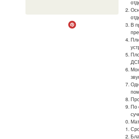
отд
Осн
отд
В п
пре
Пли
уст
Пло
ДС
Мон
зву
Одн
пом
Про
По 
суч
Мат
Сро
Бла