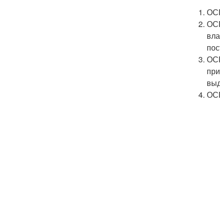
ОСП
ОСП
вла
пос
ОСП
при
выд
ОСП