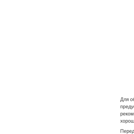
Для о
преду
реком
хорош
Перед