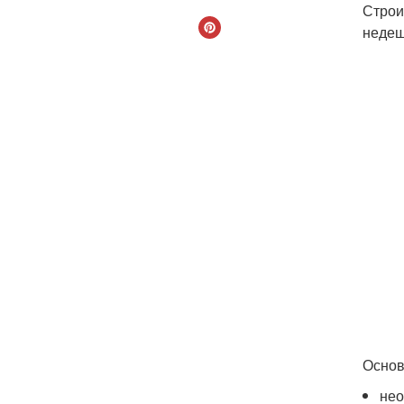
Строи
недеш
Основ
нео