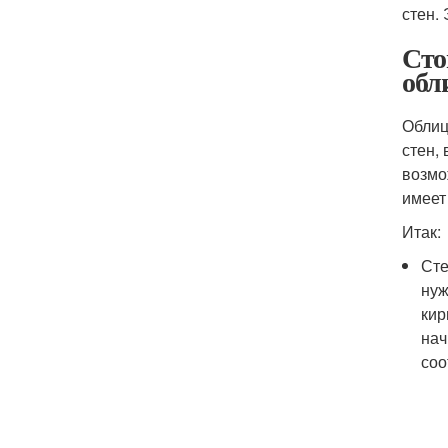
стен.
Сто
обл
Облиц
стен,
возмо
имеет
Итак:
Сте
нуж
кир
нач
соо