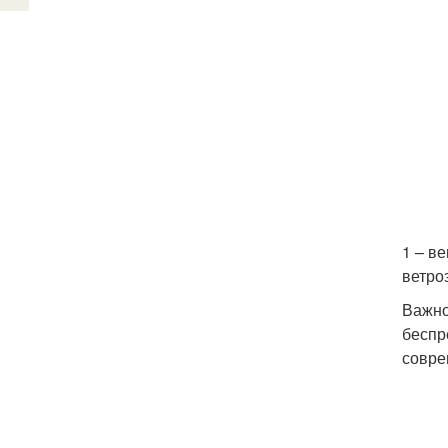
1 – в
ветро
Важно
беспр
совре