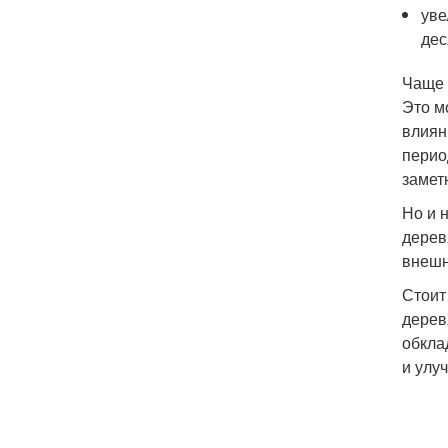
уве
дес
Чаще 
Это м
влиян
перио
замет
Но и 
дерев
внешн
Стоит
дерев
обкла
и улу