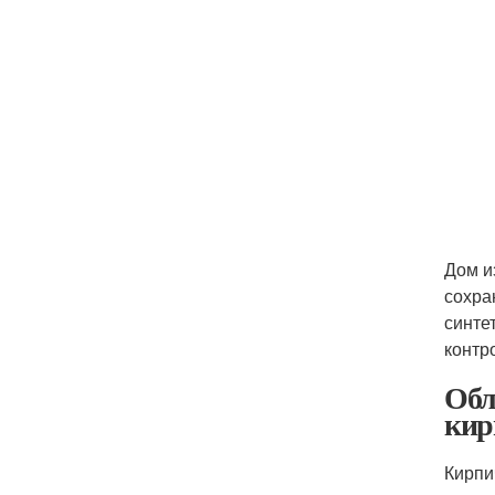
Дом и
сохра
синте
контр
Обл
кир
Кирпи