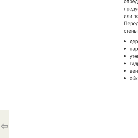
опред
преду
или п
Перед
стены
дер
пар
уте
гид
вен
обк
⇦