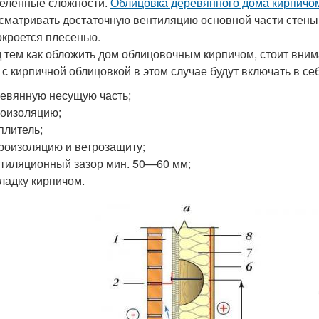
еленные сложности.
Облицовка деревянного дома кирпичо
сматривать достаточную вентиляцию основной части стены.
окроется плесенью.
 тем как обложить дом облицовочным кирпичом, стоит вним
 с кирпичной облицовкой в этом случае будут включать в се
евянную несущую часть;
оизоляцию;
плитель;
роизоляцию и ветрозащиту;
тиляционный зазор мин. 50—60 мм;
ладку кирпичом.