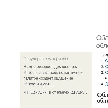
Обл
обл
Сод
Популярные материалы
О
О
Нежно-розовое вдохновение.
С
Интерьер в мягкой, романтичной
палитре создаёт ощущение
Д
лёгкости и уюта.
Обл
Из "Однушки" в стильную "двушку".
обл