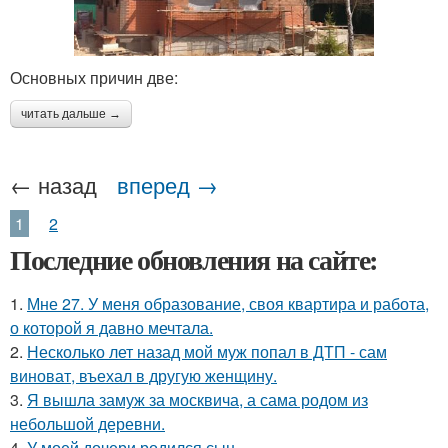
Основных причин две:
читать дальше →
← назад
вперед →
1
2
Последние обновления на сайте:
1.
Мне 27. У меня образование, своя квартира и работа,
о которой я давно мечтала.
2.
Несколько лет назад мой муж попал в ДТП - сам
виноват, въехал в другую женщину.
3.
Я вышла замуж за москвича, а сама родом из
небольшой деревни.
4.
У моей дочери родился сын.