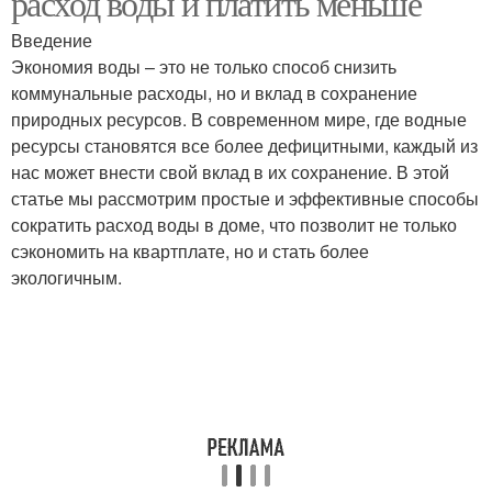
расход воды и платить меньше
Введение
Экономия воды – это не только способ снизить
Технические
Требования к
коммунальные расходы, но и вклад в сохранение
требования
лестницам
природных ресурсов. В современном мире, где водные
ресурсы становятся все более дефицитными, каждый из
нас может внести свой вклад в их сохранение. В этой
статье мы рассмотрим простые и эффективные способы
Требования для
Требования к
сократить расход воды в доме, что позволит не только
хранения
металлическим печам
сэкономить на квартплате, но и стать более
экологичным.
Требования к
Требования к потолку
перекрытиям
Требования к
конструкции