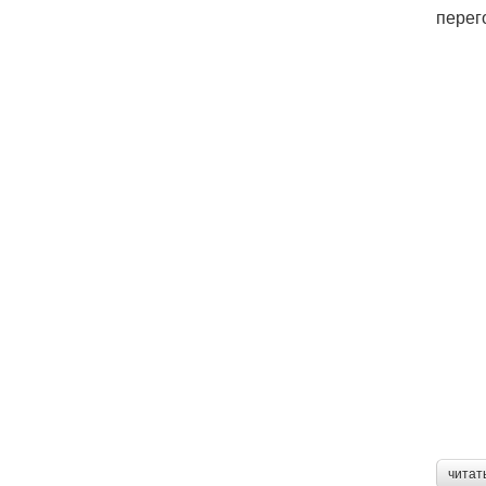
перег
читат