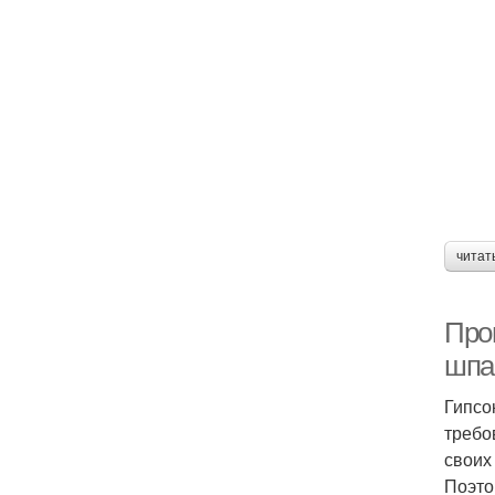
читат
Проц
шпа
Гипсо
требо
своих
Поэто