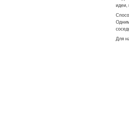
идеи,
Спосо
Одним
сосед
Для н