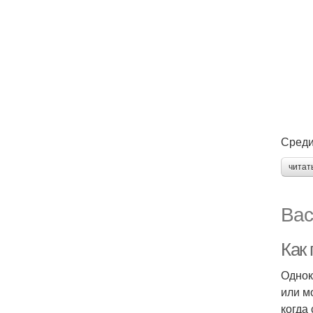
Среди
читат
Вас
Как 
Однок
или м
когда