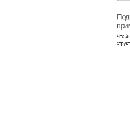
Подг
при
Чтобы
струк