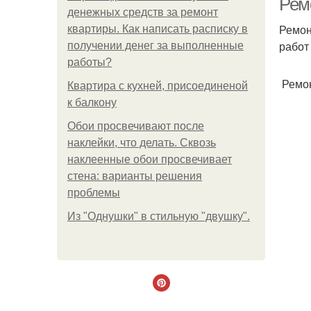
Рем
денежных средств за ремонт
Ремон
квартиры. Как написать расписку в
работ
получении денег за выполненные
работы?
Ремон
Квартира с кухней, присоединеной
к балкону
Обои просвечивают после
наклейки, что делать. Сквозь
наклеенные обои просвечивает
стена: варианты решения
проблемы
Из "Однушки" в стильную "двушку".