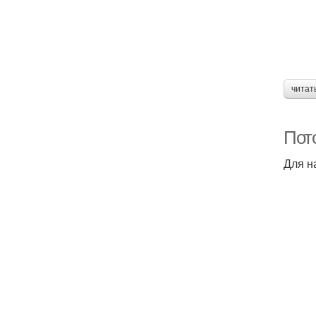
читат
Пот
Для н