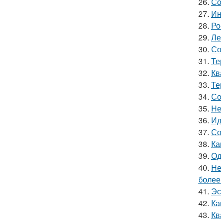
26.
Со
27.
Ин
28.
Ро
29.
Ле
30.
Со
31.
Те
32.
Кв
33.
Те
34.
Со
35.
Не
36.
Ид
37.
Со
38.
Ка
39.
Од
40.
Не
более
41.
Эс
42.
Ка
43.
Кв