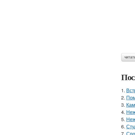
читат
Пос
1.
Вст
2.
Пом
3.
Кам
4.
Неж
5.
Неж
6.
Сту
7.
Спо