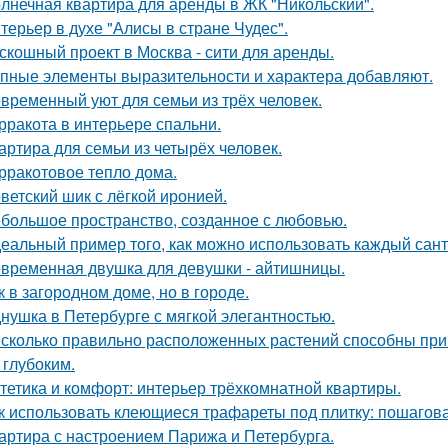
лнечная квартира для аренды в ЖК "Никольский".
терьер в духе "Алисы в стране Чудес".
скошный проект в Москва - сити для аренды.
пные элементы выразительности и характера добавляют.
временный уют для семьи из трёх человек.
рракота в интерьере спальни.
артира для семьи из четырёх человек.
рракотовое тепло дома.
ветский шик с лёгкой иронией.
большое пространство, созданное с любовью.
еальный пример того, как можно использовать каждый сант
временная двушка для девушки - айтишницы.
к в загородном доме, но в городе.
нушка в Петербурге с мягкой элегантностью.
сколько правильно расположенных растений способны прив
 глубоким.
тетика и комфорт: интерьер трёхкомнатной квартиры.
к использовать клеющиеся трафареты под плитку: пошагов
артира с настроением Парижа и Петербурга.