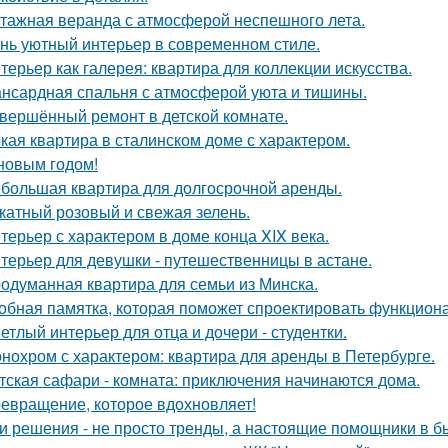
тажная веранда с атмосферой неспешного лета.
нь уютный интерьер в современном стиле.
терьер как галерея: квартира для коллекции искусства.
нсардная спальня с атмосферой уюта и тишины.
вершённый ремонт в детской комнате.
кая квартира в сталинском доме с характером.
новым годом!
большая квартира для долгосрочной аренды.
катный розовый и свежая зелень.
терьер с характером в доме конца XIX века.
терьер для девушки - путешественницы в астане.
одуманная квартира для семьи из Минска.
обная памятка, которая поможет спроектировать функцион
етлый интерьер для отца и дочери - студентки.
нохром с характером: квартира для аренды в Петербурге.
тская сафари - комната: приключения начинаются дома.
евращение, которое вдохновляет!
и решения - не просто тренды, а настоящие помощники в б