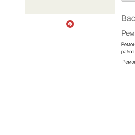
Вас
Рем
Ремон
работ
Ремон