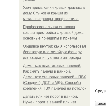
Узел примыкания крыши крыльца к
дому. Стыковка крыши из
металлочерпицы, профнастила
Профессиональная стыковка
крыши пристройки с крышей дома:
основные принципы и приемы
Обшивка внутри: как я использовал
березовую влагостойкую фанеру
для создания уютного интерьера
Демонтаж пластиковых панелей.
Как снять панели в ванной.
Демонтаж стеновых панелей – ПВХ
(Сэндвич), ДСП и МДФ. Способы
крепления ПВХ панелей на потолок
Среди
Делать или нет порог в ванной.
Нужен порог в ванной или нет
читат