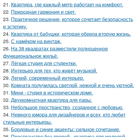
21.
Квартира, где каждый метр работает на комфорт.
22.
Природная гармония и свет.
23.
Практичное решение, которое сочетает безопасность
и эстетику.
24.
Квартира от бабушки, которая обрела вторую жизнь.
25.
С намёком на винтаж.
26.
На 38 квадратах разместили полноценное
функциональное жильё.
27.
Лёгкая студия для студентки.
28.
Интерьер для тех, кто живёт музыкой.
29.
Легкий, современный интерьер.
30.
Комната получилась светлой, нежной и очень уютной.
31.
Мини - студия в историческом доме.
32.
Двухкомнатная квартира для пары.
33.
Небольшое пространство, созданное с любовью.
34.
Немного юмора для дизайнеров и всех, кто любит
стильные интерьеры.
35.
Бордовые и синие акценты: сильное сочетание.
36.
Пространство без дверей - квартира для молодой