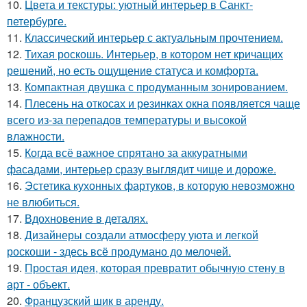
10.
Цвета и текстуры: уютный интерьер в Санкт-
петербурге.
11.
Классический интерьер с актуальным прочтением.
12.
Тихая роскошь. Интерьер, в котором нет кричащих
решений, но есть ощущение статуса и комфорта.
13.
Компактная двушка с продуманным зонированием.
14.
Плесень на откосах и резинках окна появляется чаще
всего из-за перепадов температуры и высокой
влажности.
15.
Когда всё важное спрятано за аккуратными
фасадами, интерьер сразу выглядит чище и дороже.
16.
Эстетика кухонных фартуков, в которую невозможно
не влюбиться.
17.
Вдохновение в деталях.
18.
Дизайнеры создали атмосферу уюта и легкой
роскоши - здесь всё продумано до мелочей.
19.
Простая идея, которая превратит обычную стену в
арт - объект.
20.
Французский шик в аренду.