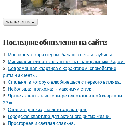
читать дальше →
Последние обновления на сайте:
1.
Монохром с характером: баланс света и глубины.
2.
Минималистичная элегантность с панорамным Видом.
3.
Современная квартира с характером: спокойствие,
ритм и акценты.
4.
Спальня, в которую влюбляешься с первого взгляда.
5.
Небольшая прихожая - максимум стиля.
6.
Яркие акценты в интерьере однокомнатной квартиры
32 кв.
7.
Столько детских, сколько характеров.
8.
Городская квартира для активного ритма жизни.
9.
Просторная и светлая спальня.