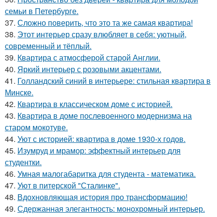
семьи в Петербурге.
37.
Сложно поверить, что это та же самая квартира!
38.
Этот интерьер сразу влюбляет в себя: уютный,
современный и тёплый.
39.
Квартира с атмосферой старой Англии.
40.
Яркий интерьер с розовыми акцентами.
41.
Голландский синий в интерьере: стильная квартира в
Минске.
42.
Квартира в классическом доме с историей.
43.
Квартира в доме послевоенного модернизма на
старом мокотуве.
44.
Уют с историей: квартира в доме 1930-х годов.
45.
Изумруд и мрамор: эффектный интерьер для
студентки.
46.
Умная малогабаритка для студента - математика.
47.
Уют в питерской "Сталинке".
48.
Вдохновляющая история про трансформацию!
49.
Сдержанная элегантность: монохромный интерьер.