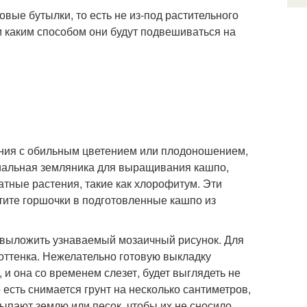
ые бутылки, то есть не из-под растительного
 и каким способом они будут подвешиваться на
ния с обильным цветением или плодоношением,
циальная земляника для выращивания кашпо,
атные растения, такие как хлорофитум. Эти
ите горшочки в подготовленные кашпо из
– выложить узнаваемый мозаичный рисунок. Для
оттенка. Нежелательно готовую выкладку
 и она со временем слезет, будет выглядеть не
есть снимается грунт на несколько сантиметров,
ыпают землю или песок, чтобы их не сносило