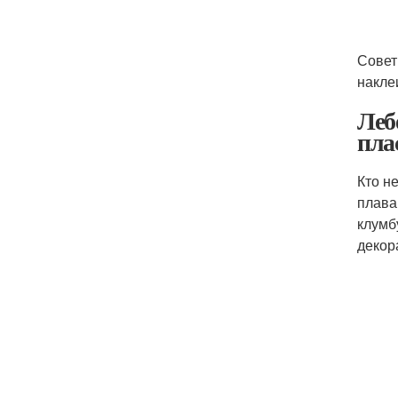
Совет
накле
Леб
пла
Кто н
плава
клумб
декор