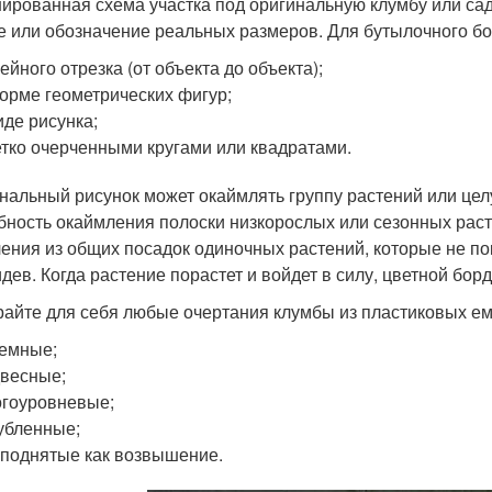
ированная схема участка под оригинальную клумбу или са
е или обозначение реальных размеров. Для бутылочного бо
ейного отрезка (от объекта до объекта);
орме геометрических фигур;
иде рисунка;
етко очерченными кругами или квадратами.
нальный рисунок может окаймлять группу растений или целу
бность окаймления полоски низкорослых или сезонных рас
ения из общих посадок одиночных растений, которые не пока
идев. Когда растение порастет и войдет в силу, цветной бо
айте для себя любые очертания клумбы из пластиковых ем
емные;
весные;
гоуровневые;
убленные;
поднятые как возвышение.