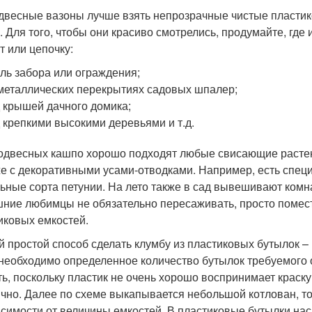
двесные вазоны лучше взять непрозрачные чистые пластиков
. Для того, чтобы они красиво смотрелись, продумайте, где
т или цепочку:
ль забора или ограждения;
металлических перекрытиях садовых шпалер;
 крышей дачного домика;
 крепкими высокими деревьями и т.д.
одвесных кашпо хорошо подходят любые свисающие расте
же с декоративными усами-отводками. Например, есть спе
ьные сорта петунии. На лето также в сад вывешивают комн
ние любимцы не обязательно пересаживать, просто помест
иковых емкостей.
 простой способ сделать клумбу из пластиковых бутылок 
 необходимо определенное количество бутылок требуемого 
ть, поскольку пластик не очень хорошо воспринимает краску,
ично. Далее по схеме выкапывается небольшой котлован, то 
исимости от величины емкостей. В пластиковые бутылки нас