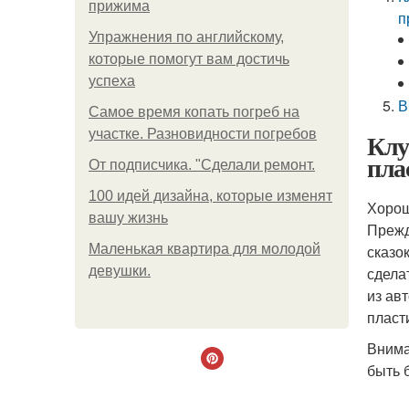
прижима
п
Упражнения по английскому,
которые помогут вам достичь
успеха
В
Самое время копать погреб на
участке. Разновидности погребов
Клу
пла
От подписчика. "Сделали ремонт.
100 идей дизайна, которые изменят
Хорош
вашу жизнь
Прежд
Маленькая квартира для молодой
сказо
девушки.
сдела
из ав
пласт
Внима
быть 