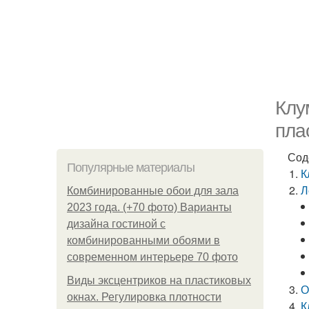
Клу
пла
Сод
Популярные материалы
К
Л
Комбинированные обои для зала
2023 года. (+70 фото) Варианты
дизайна гостиной с
комбинированными обоями в
современном интерьере 70 фото
Виды эксцентриков на пластиковых
О
окнах. Регулировка плотности
К