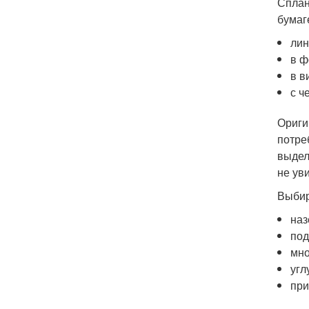
Сплан
бумаг
лин
в ф
в в
с ч
Ориги
потре
выдел
не ув
Выбир
наз
под
мно
угл
при