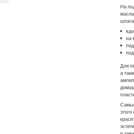
На по
масла
шпага
вдо
на 
под
под
Для п
а так
ампел
домаш
пласт
Самый
этого
краси
эстет
в зав