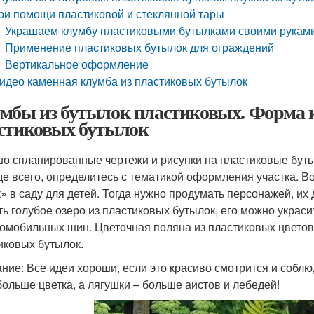
ри помощи пластиковой и стеклянной тары
Украшаем клумбу пластиковыми бутылками своими рукам
Применение пластиковых бутылок для ограждений
Вертикальное оформление
идео каменная клумба из пластиковых бутылок
мбы из бутылок пластиковых. Форма к
стиковых бутылок
о спланированные чертежи и рисунки на пластиковые бутыл
е всего, определитесь с тематикой оформления участка. В
к» в саду для детей. Тогда нужно продумать персонажей, их
ть голубое озеро из пластиковых бутылок, его можно укра
томобильных шин. Цветочная поляна из пластиковых цвето
иковых бутылок.
ние: Все идеи хороши, если это красиво смотрится и соблю
больше цветка, а лягушки – больше аистов и лебедей!