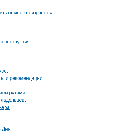
ить немного творчества.
я инструкция
уве.
еты и рекомендации
оими руками
владельцев.
ьера
о Дня