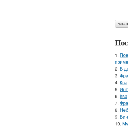
читат
Пос
1.
Пое
приме
2.
В д
3.
Фра
4.
Ква
5.
Инт
6.
Ква
7.
Фра
8.
Неб
9.
Вин
10.
Му