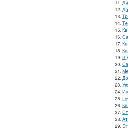
11.
Ди
12.
До
13.
Тр
14.
Тё
15.
Кв
16.
Св
17.
Кв
18.
Кв
19.
В 
20.
Св
21.
Ме
22.
До
23.
Ую
24.
Ин
25.
Гл
26.
Кв
27.
Ст
28.
Ат
29.
Эт