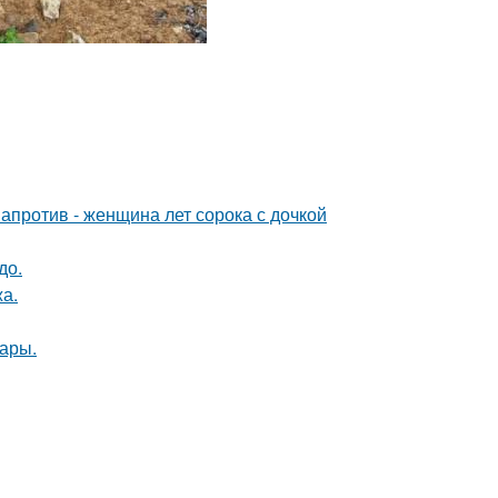
 напротив - женщина лет сорока с дочкой
до.
а.
ары.