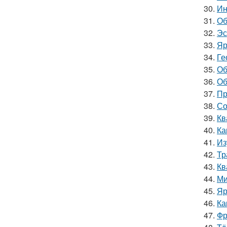
30.
Ин
31.
Об
32.
Эс
33.
Яр
34.
Ге
35.
Об
36.
Об
37.
Пр
38.
Со
39.
Кв
40.
Ка
41.
Из
42.
Тр
43.
Кв
44.
Ми
45.
Яр
46.
Ка
47.
Фр