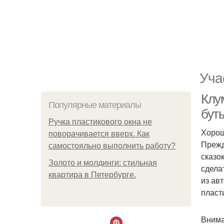
Уча
Клу
Популярные материалы
бут
Ручка пластикового окна не
Хорош
поворачивается вверх. Как
Прежд
самостояльно выполнить работу?
сказо
Золото и молдинги: стильная
сдела
квартира в Петербурге.
из ав
пласт
Внима