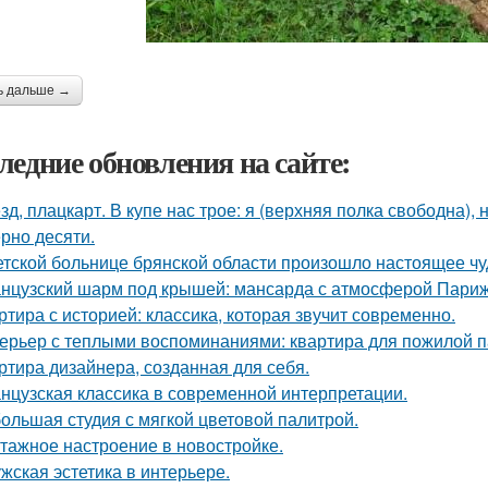
ь дальше →
ледние обновления на сайте:
зд, плацкарт. В купе нас трое: я (верхняя полка свободна),
рно десяти.
етской больнице брянской области произошло настоящее чу
нцузский шарм под крышей: мансарда с атмосферой Париж
ртира с историей: классика, которая звучит современно.
ерьер с теплыми воспоминаниями: квартира для пожилой п
ртира дизайнера, созданная для себя.
нцузская классика в современной интерпретации.
ольшая студия с мягкой цветовой палитрой.
тажное настроение в новостройке.
жская эстетика в интерьере.