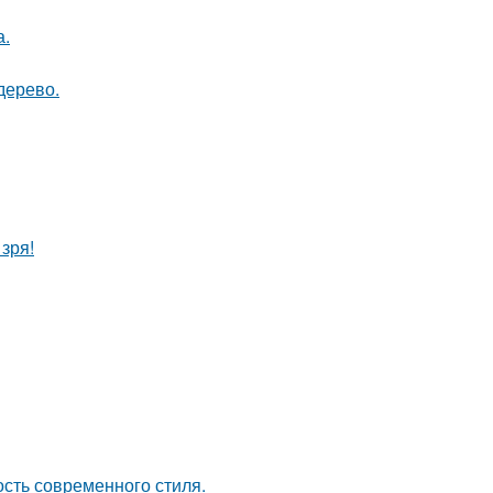
а.
дерево.
зря!
ость современного стиля.