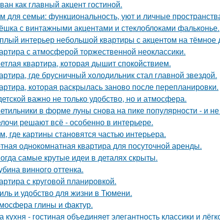
ван как главный акцент гостиной.
м для семьи: функциональность, уют и личные пространств
ёшка с винтажными акцентами и стеклоблоками фальконье.
плый интерьер небольшой квартиры с акцентом на тёмное 
артира с атмосферой торжественной неоклассики.
етлая квартира, которая дышит спокойствием.
артира, где брусничный холодильник стал главной звездой.
артира, которая раскрылась заново после перепланировки.
детской важно не только удобство, но и атмосфера.
етильники в форме луны снова на пике популярности - и не 
лочи решают всё - особенно в интерьере.
м, где картины становятся частью интерьера.
тная однокомнатная квартира для посуточной аренды.
огда самые крутые идеи в деталях скрыты.
убина винного оттенка.
артира с круговой планировкой.
иль и удобство для жизни в Тюмени.
мосфера глины и фактур.
а кухня - гостиная объединяет элегантность классики и лёгк