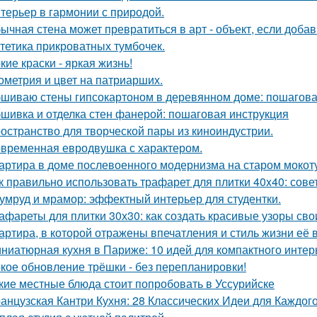
терьер в гармонии с природой.
ычная стена может превратиться в арт - объект, если добав
тетика прикроватных тумбочек.
кие краски - яркая жизнь!
ометрия и цвет на патриарших.
шиваю стены гипсокартоном в деревянном доме: пошагова
шивка и отделка стен фанерой: пошаговая инструкция
остранство для творческой пары из киноиндустрии.
временная евродвушка с характером.
артира в доме послевоенного модернизма на старом мокот
к правильно использовать трафарет для плитки 40x40: сов
умруд и мрамор: эффектный интерьер для студентки.
афареты для плитки 30х30: как создать красивые узоры св
артира, в которой отражены впечатления и стиль жизни её 
ниатюрная кухня в Париже: 10 идей для компактного интер
кое обновление трёшки - без перепланировки!
кие местные блюда стоит попробовать в Уссурийске
анцузская Кантри Кухня: 28 Классических Идеи для Каждог