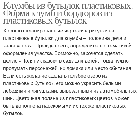
Клумбы из бутылок пластиковых.
Клумбы из
Пластиковые ёмкости
Форма клумб и бордюров из
пластиковых бутылок
пластиковых бутылок
Хорошо спланированные чертежи и рисунки на
пластиковые бутылки для клумбы – половина дела и
Пластиковые бутылки
Клумба из бутылок
залог успеха. Прежде всего, определитесь с тематикой
оформления участка. Возможно, захочется сделать
целую «Поляну сказок» в саду для детей. Тогда нужно
продумать персонажей, их домики или место обитания.
Бутылки для
Клумба из пластиковых
Если есть желание сделать голубое озеро из
ограждений
бутылок
пластиковых бутылок, его можно украсить белыми
лебедями и лягушками, вырезанными из автомобильных
шин. Цветочная поляна из пластиковых цветов может
быть дополнена насекомыми их тех же пластиковых
бутылок.