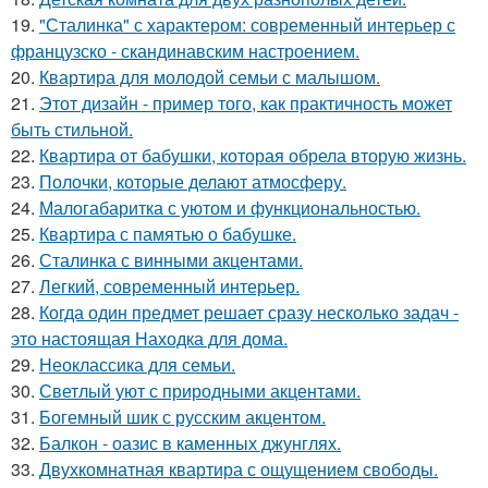
19.
"Сталинка" с характером: современный интерьер с
французско - скандинавским настроением.
20.
Квартира для молодой семьи с малышом.
21.
Этот дизайн - пример того, как практичность может
быть стильной.
22.
Квартира от бабушки, которая обрела вторую жизнь.
23.
Полочки, которые делают атмосферу.
24.
Малогабаритка с уютом и функциональностью.
25.
Квартира с памятью о бабушке.
26.
Сталинка с винными акцентами.
27.
Легкий, современный интерьер.
28.
Когда один предмет решает сразу несколько задач -
это настоящая Находка для дома.
29.
Неоклассика для семьи.
30.
Светлый уют с природными акцентами.
31.
Богемный шик с русским акцентом.
32.
Балкон - оазис в каменных джунглях.
33.
Двухкомнатная квартира с ощущением свободы.