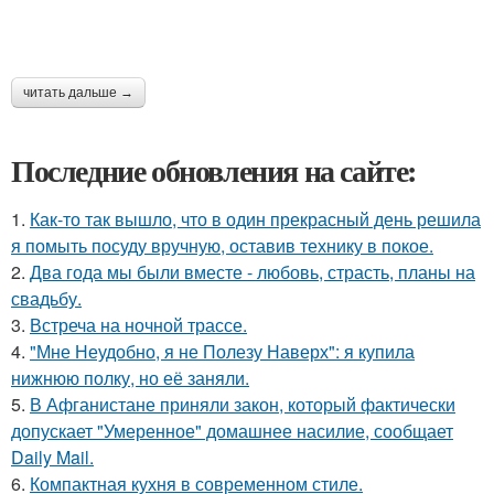
читать дальше →
Последние обновления на сайте:
1.
Как-то так вышло, что в один прекрасный день решила
я помыть посуду вручную, оставив технику в покое.
2.
Два года мы были вместе - любовь, страсть, планы на
свадьбу.
3.
Встреча на ночной трассе.
4.
"Мне Неудобно, я не Полезу Наверх": я купила
нижнюю полку, но её заняли.
5.
В Афганистане приняли закон, который фактически
допускает "Умеренное" домашнее насилие, сообщает
Daily Mail.
6.
Компактная кухня в современном стиле.