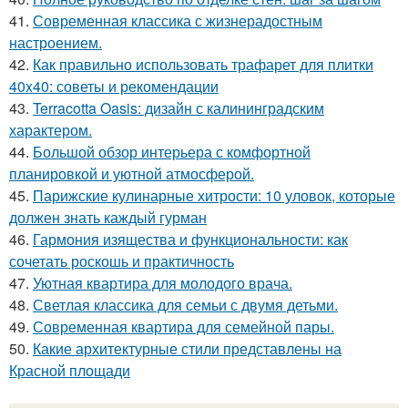
41.
Современная классика с жизнерадостным
настроением.
42.
Как правильно использовать трафарет для плитки
40x40: советы и рекомендации
43.
Terracotta Oasis: дизайн с калининградским
характером.
44.
Большой обзор интерьера с комфортной
планировкой и уютной атмосферой.
45.
Парижские кулинарные хитрости: 10 уловок, которые
должен знать каждый гурман
46.
Гармония изящества и функциональности: как
сочетать роскошь и практичность
47.
Уютная квартира для молодого врача.
48.
Светлая классика для семьи с двумя детьми.
49.
Современная квартира для семейной пары.
50.
Какие архитектурные стили представлены на
Красной площади