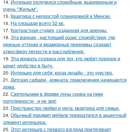
14.
Интерьер получился спокойным, выверенным и
очень "Жилым".
15.
Квартира с непростой планировкой в Минске.
16.
На площади всего 32 кв.
17.
Контрастная студия, созданная для аренды.
18.
Эта ванная - настоящий оазис спокойствия, где
нежные оттенки и мраморные переливы создают
атмосферу легкости и расслабления.
19.
Эта кровать создана для тех, кто любит порядок и
ценит удобство в быту.
20.
Интерьер для себя: когда дизайн - это чувство.
21.
Детская сафари - комната: приключения начинаются
дома.
22.
Светильники в форме луны снова на пике
популярности - и не зря!
23.
Пространство любви и уюта: квартира для семьи.
24.
Обычный предмет мебели превратился в акцентный
элемент интерьера.
25.
Этот интерьер с первого взгляда притягивает