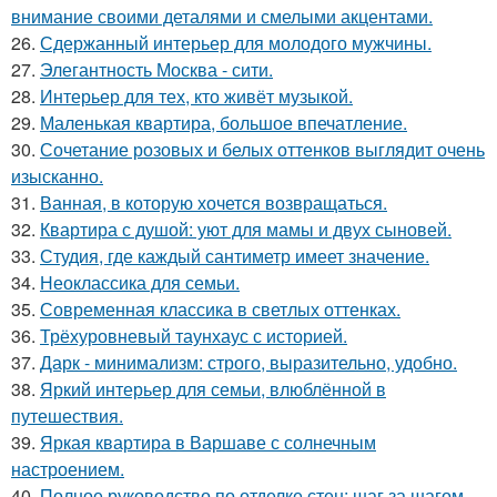
внимание своими деталями и смелыми акцентами.
26.
Сдержанный интерьер для молодого мужчины.
27.
Элегантность Москва - сити.
28.
Интерьер для тех, кто живёт музыкой.
29.
Маленькая квартира, большое впечатление.
30.
Сочетание розовых и белых оттенков выглядит очень
изысканно.
31.
Ванная, в которую хочется возвращаться.
32.
Квартира с душой: уют для мамы и двух сыновей.
33.
Студия, где каждый сантиметр имеет значение.
34.
Неоклассика для семьи.
35.
Современная классика в светлых оттенках.
36.
Трёхуровневый таунхаус с историей.
37.
Дарк - минимализм: строго, выразительно, удобно.
38.
Яркий интерьер для семьи, влюблённой в
путешествия.
39.
Яркая квартира в Варшаве с солнечным
настроением.
40.
Полное руководство по отделке стен: шаг за шагом