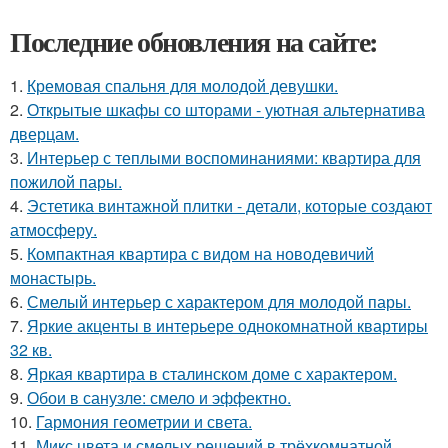
Последние обновления на сайте:
1.
Кремовая спальня для молодой девушки.
2.
Открытые шкафы со шторами - уютная альтернатива
дверцам.
3.
Интерьер с теплыми воспоминаниями: квартира для
пожилой пары.
4.
Эстетика винтажной плитки - детали, которые создают
атмосферу.
5.
Компактная квартира с видом на новодевичий
монастырь.
6.
Смелый интерьер с характером для молодой пары.
7.
Яркие акценты в интерьере однокомнатной квартиры
32 кв.
8.
Яркая квартира в сталинском доме с характером.
9.
Обои в санузле: смело и эффектно.
10.
Гармония геометрии и света.
11.
Микс цвета и смелых решений в трёхкомнатной