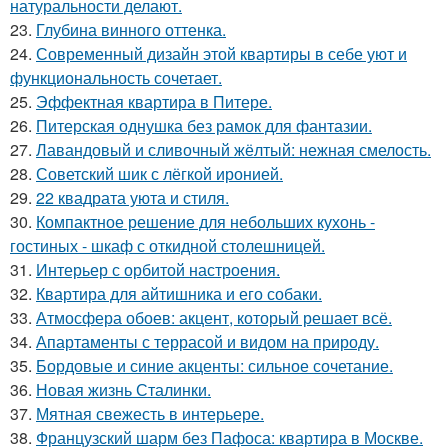
натуральности делают.
23.
Глубина винного оттенка.
24.
Современный дизайн этой квартиры в себе уют и
функциональность сочетает.
25.
Эффектная квартира в Питере.
26.
Питерская однушка без рамок для фантазии.
27.
Лавандовый и сливочный жёлтый: нежная смелость.
28.
Советский шик с лёгкой иронией.
29.
22 квадрата уюта и стиля.
30.
Компактное решение для небольших кухонь -
гостиных - шкаф с откидной столешницей.
31.
Интерьер с орбитой настроения.
32.
Квартира для айтишника и его собаки.
33.
Атмосфера обоев: акцент, который решает всё.
34.
Апартаменты с террасой и видом на природу.
35.
Бордовые и синие акценты: сильное сочетание.
36.
Новая жизнь Сталинки.
37.
Мятная свежесть в интерьере.
38.
Французский шарм без Пафоса: квартира в Москве.