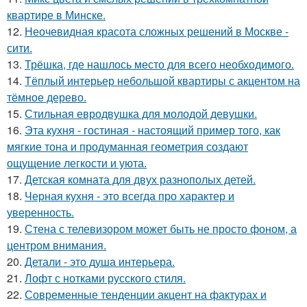
квартире в Минске.
12.
Неочевидная красота сложных решений в Москве -
сити.
13.
Трёшка, где нашлось место для всего необходимого.
14.
Тёплый интерьер небольшой квартиры с акцентом на
тёмное дерево.
15.
Стильная евродвушка для молодой девушки.
16.
Эта кухня - гостиная - настоящий пример того, как
мягкие тона и продуманная геометрия создают
ощущение легкости и уюта.
17.
Детская комната для двух разнополых детей.
18.
Черная кухня - это всегда про характер и
уверенность.
19.
Стена с телевизором может быть не просто фоном, а
центром внимания.
20.
Детали - это душа интерьера.
21.
Лофт с нотками русского стиля.
22.
Современные тенденции акцент на фактурах и