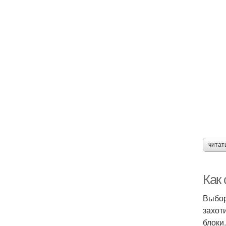
читат
Как
Выбор
захот
блоки.