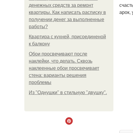
счаст
денежных средств за ремонт
арок,
квартиры. Как написать расписку в
получении денег за выполненные
работы?
Квартира с кухней, присоединеной
к балкону
Обои просвечивают после
наклейки, что делать. Сквозь
наклеенные обои просвечивает
стена: варианты решения
проблемы
Из "Однушки" в стильную "двушку".