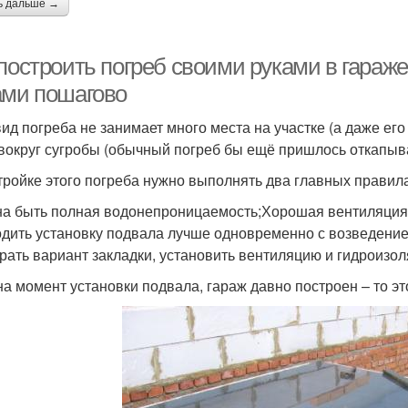
ь дальше →
 построить погреб своими руками в гараж
ами пошагово
вид погреба не занимает много места на участке (а даже его
 вокруг сугробы (обычный погреб бы ещё пришлось откапыват
тройке этого погреба нужно выполнять два главных правила
а быть полная водонепроницаемость;Хорошая вентиляция
дить установку подвала лучше одновременно с возведением 
рать вариант закладки, установить вентиляцию и гидроизо
на момент установки подвала, гараж давно построен – то эт