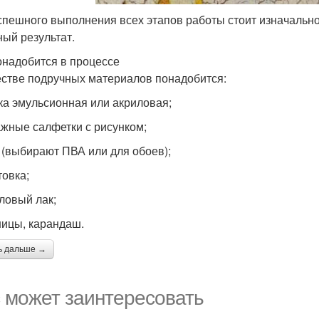
спешного выполнения всех этапов работы стоит изначально
ный результат.
онадобится в процессе
естве подручных материалов понадобится:
ска эмульсионная или акриловая;
ажные салфетки с рисунком;
й (выбирают ПВА или для обоев);
товка;
иловый лак;
ницы, карандаш.
ь дальше →
 может заинтересовать