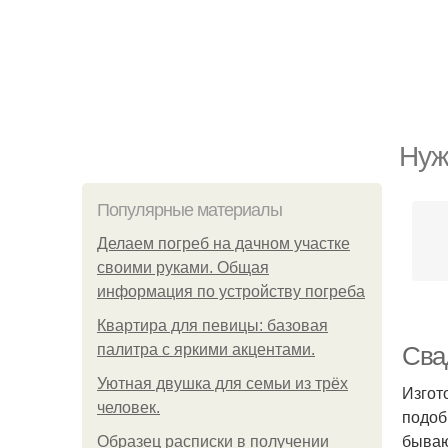
Нуж
Популярные материалы
Делаем погреб на дачном участке
своими руками. Общая
информация по устройству погреба
Квартира для певицы: базовая
палитра с яркими акцентами.
Сва
Уютная двушка для семьи из трёх
Изгот
человек.
подоб
бываю
Образец расписки в получении