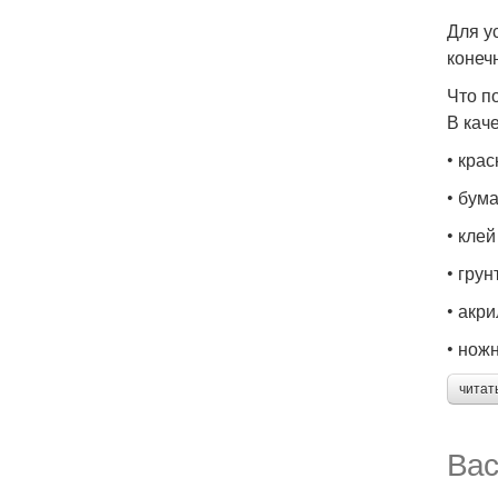
Для у
конеч
Что п
В кач
• кра
• бум
• кле
• грун
• акр
• нож
читат
Вас