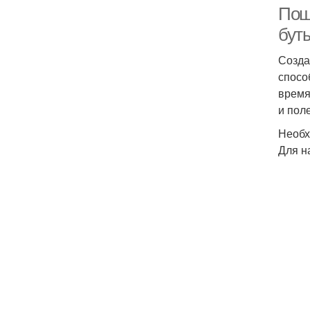
Пош
бут
Созда
спосо
время
и пол
Необх
Для н