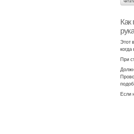
читат
Как
рук
Этот 
когда
При с
Должн
Прово
подоб
Если 