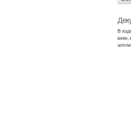
читат
Дек
В ход
веке,
аппли