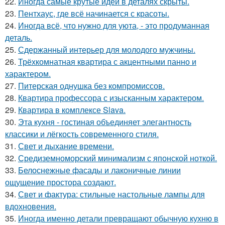
22.
Иногда самые крутые идеи в деталях скрыты.
23.
Пентхаус, где всё начинается с красоты.
24.
Иногда всё, что нужно для уюта, - это продуманная
деталь.
25.
Сдержанный интерьер для молодого мужчины.
26.
Трёхкомнатная квартира с акцентными панно и
характером.
27.
Питерская однушка без компромиссов.
28.
Квартира профессора с изысканным характером.
29.
Квартира в комплексе Slava.
30.
Эта кухня - гостиная объединяет элегантность
классики и лёгкость современного стиля.
31.
Свет и дыхание времени.
32.
Средиземноморский минимализм с японской ноткой.
33.
Белоснежные фасады и лаконичные линии
ощущение простора создают.
34.
Свет и фактура: стильные настольные лампы для
вдохновения.
35.
Иногда именно детали превращают обычную кухню в