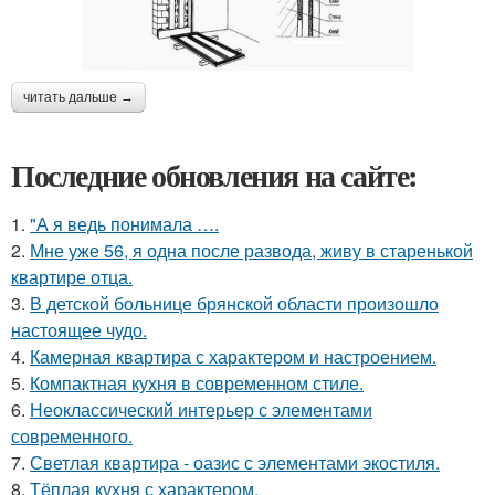
читать дальше →
Последние обновления на сайте:
1.
"А я ведь понимала ….
2.
Мне уже 56, я одна после развода, живу в старенькой
квартире отца.
3.
В детской больнице брянской области произошло
настоящее чудо.
4.
Камерная квартира с характером и настроением.
5.
Компактная кухня в современном стиле.
6.
Неоклассический интерьер с элементами
современного.
7.
Светлая квартира - оазис с элементами экостиля.
8.
Тёплая кухня с характером.