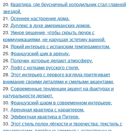
20.
Квартира, где брусничный холодильник стал главной
звездой.
21.
Осеннее настроение дома.
22.
Дуплекс в духе американских домов.
23.
Умное решение, чтобы скрыть лючок с
коммуникациями, не нарушая эстетику ванной.
24.
Яркий интерьер с испанским темпераментом.
25.
Французский шик в аренду.
26.
Полочки, которые делают атмосферу.
27.
Лофт с нотками русского стиля.
28.
Этот интерьер с первого взгляда притягивает
внимание своими деталями и смелыми акцентами.
29.
Современные тенденции акцент на фактурах и
натуральности делают.
30.
Французский шарм в современном интерьере.
31.
Арендная квартира с характером.
32.
Эффектная квартира в Питере.
33.
Этот стиль полон лёгкости и творчества: текстиль с
орнаментами, плетёные элементы, естественные