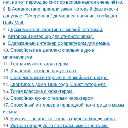
лет, но тот период до сих пор вспоминается очень чётко.
6.
В Афганистане приняли закон, который фактически
допускает "Умеренное" домашнее насилие, сообщает
Daily Mail.
7.
Двухкомнатная квартира с мягкой эстетикой.
8.
Авторский интерьер для стилиста звезд.
9.
Сдержанный интерьер с характером для семьи.
10.
Спокойствие в деталях: спальня в духе
минимализма.
11.
Тёплая кухня с характером.
12.
Хранение, которое радует глаз.
13.
Современный интерьер в спокойной палитре.
14.
Квартира в доме 1905 года, Санкт-петербург.
15.
Тихая классика с характером.
16.
Спокойная кухня с тёплым характером.
17.
Спокойный интерьер в природной палитре для мамы
и сына.
18.
Баухаус - не просто стиль, а философия дизайна.
19.
Уютная евродвушка со стильными акцентами.