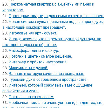
20.
Трёхкомнатная квартира с акцентными панно и
характером.
21.
Просторная квартира для семьи из четырёх человек.
22.
Новая система душа привычные водные процедуры
в настоящий комфорт превращает.
23.
Изголовье как арт - объект.
24.
Иногда кажется, что на ремонт кухни уйдут годы, но
этот проект доказал обратное.
25.
Атмосфера глины и фактур.
26.
Потолки в цвете - смелое решение.
27.
Интерьер с орбитой настроения.
28.
Минимализм с душой.
29.
Ванная, в которую хочется возвращаться.
30.
Турецкий дух в современном пространстве.
31.
Интерьер, который сразу вызывает ощущение
спокойствия и уюта.
32.
Пастель - но со смыслом.
33.
Необычная, милая и очень уютная идея для тех, кто