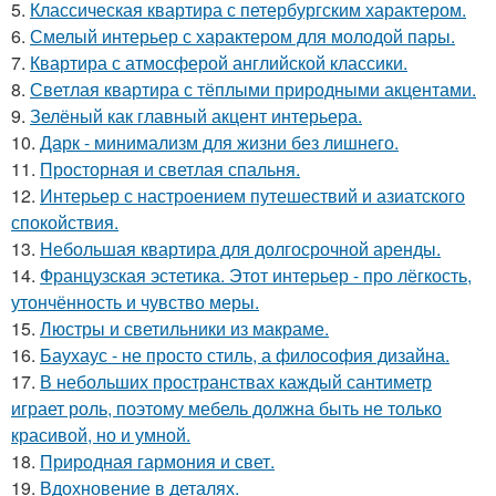
5.
Классическая квартира с петербургским характером.
6.
Смелый интерьер с характером для молодой пары.
7.
Квартира с атмосферой английской классики.
8.
Светлая квартира с тёплыми природными акцентами.
9.
Зелёный как главный акцент интерьера.
10.
Дарк - минимализм для жизни без лишнего.
11.
Просторная и светлая спальня.
12.
Интерьер с настроением путешествий и азиатского
спокойствия.
13.
Небольшая квартира для долгосрочной аренды.
14.
Французская эстетика. Этот интерьер - про лёгкость,
утончённость и чувство меры.
15.
Люстры и светильники из макраме.
16.
Баухаус - не просто стиль, а философия дизайна.
17.
В небольших пространствах каждый сантиметр
играет роль, поэтому мебель должна быть не только
красивой, но и умной.
18.
Природная гармония и свет.
19.
Вдохновение в деталях.