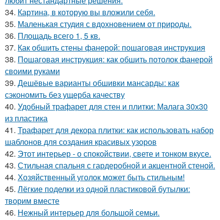
любит нестандартные решения.
34.
Картина, в которую вы вложили себя.
35.
Маленькая студия с вдохновением от природы.
36.
Площадь всего 1, 5 кв.
37.
Как обшить стены фанерой: пошаговая инструкция
38.
Пошаговая инструкция: как обшить потолок фанерой
своими руками
39.
Дешёвые варианты обшивки мансарды: как
сэкономить без ущерба качеству
40.
Удобный трафарет для стен и плитки: Малага 30х30
из пластика
41.
Трафарет для декора плитки: как использовать набор
шаблонов для создания красивых узоров
42.
Этот интерьер - о спокойствии, свете и тонком вкусе.
43.
Стильная спальня с гардеробной и акцентной стеной.
44.
Хозяйственный уголок может быть стильным!
45.
Лёгкие поделки из одной пластиковой бутылки:
творим вместе
46.
Нежный интерьер для большой семьи.