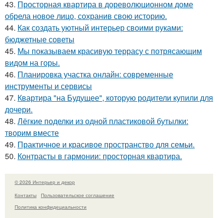
43.
Просторная квартира в дореволюционном доме
обрела новое лицо, сохранив свою историю.
44.
Как создать уютный интерьер своими руками:
бюджетные советы
45.
Мы показываем красивую террасу с потрясающим
видом на горы.
46.
Планировка участка онлайн: современные
инструменты и сервисы
47.
Квартира "на Будущее", которую родители купили для
дочери.
48.
Лёгкие поделки из одной пластиковой бутылки:
творим вместе
49.
Практичное и красивое пространство для семьи.
50.
Контрасты в гармонии: просторная квартира.
© 2026 Интерьер и декор
Контакты
Пользовательское соглашение
Политика конфидециальности