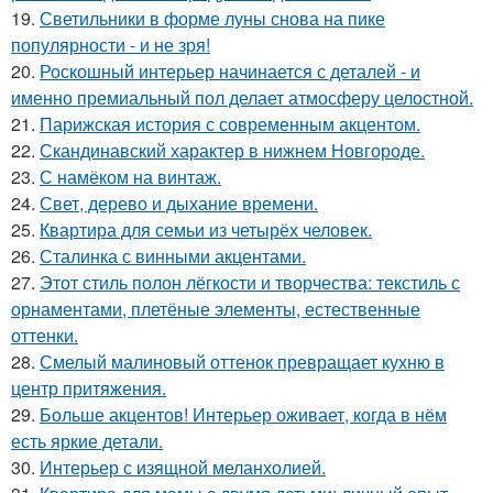
19.
Светильники в форме луны снова на пике
популярности - и не зря!
20.
Роскошный интерьер начинается с деталей - и
именно премиальный пол делает атмосферу целостной.
21.
Парижская история с современным акцентом.
22.
Скандинавский характер в нижнем Новгороде.
23.
С намёком на винтаж.
24.
Свет, дерево и дыхание времени.
25.
Квартира для семьи из четырёх человек.
26.
Сталинка с винными акцентами.
27.
Этот стиль полон лёгкости и творчества: текстиль с
орнаментами, плетёные элементы, естественные
оттенки.
28.
Смелый малиновый оттенок превращает кухню в
центр притяжения.
29.
Больше акцентов! Интерьер оживает, когда в нём
есть яркие детали.
30.
Интерьер с изящной меланхолией.