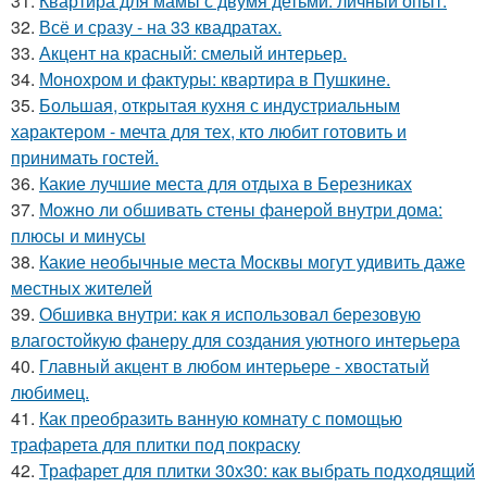
31.
Квартира для мамы с двумя детьми: личный опыт.
32.
Всё и сразу - на 33 квадратах.
33.
Акцент на красный: смелый интерьер.
34.
Монохром и фактуры: квартира в Пушкине.
35.
Большая, открытая кухня с индустриальным
характером - мечта для тех, кто любит готовить и
принимать гостей.
36.
Какие лучшие места для отдыха в Березниках
37.
Можно ли обшивать стены фанерой внутри дома:
плюсы и минусы
38.
Какие необычные места Москвы могут удивить даже
местных жителей
39.
Обшивка внутри: как я использовал березовую
влагостойкую фанеру для создания уютного интерьера
40.
Главный акцент в любом интерьере - хвостатый
любимец.
41.
Как преобразить ванную комнату с помощью
трафарета для плитки под покраску
42.
Трафарет для плитки 30х30: как выбрать подходящий