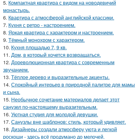
5.
Компактная квартира с видом на новодевичий
монастырь.
6.
Квартира с атмосферой английской классики.
7.
Кухня с ретро - настроением.
8.
Яркая квартира с характером и настроением.
9.
Тёмный монохром с характером.
10.
Кухня площадью 7, 9 кв.
11.
Дом, в который хочется возвращаться.
12.
Дореволюционная квартира с современным
звучанием.
13.
Тёплое дерево и выразительные акценты.
14.
Спокойный интерьер в природной палитре для мамы
и сына.
15.
Необычное сочетание материалов делает этот
санузел по-настоящему выразительным.
16.
Уютная студия для молодой девушки.
17.
Санузлы вне шаблонов: стиль, который удивляет.
18.
Дизайнеры создали атмосферу уюта и легкой
роскоши - здесь всё продумано до мелочей.