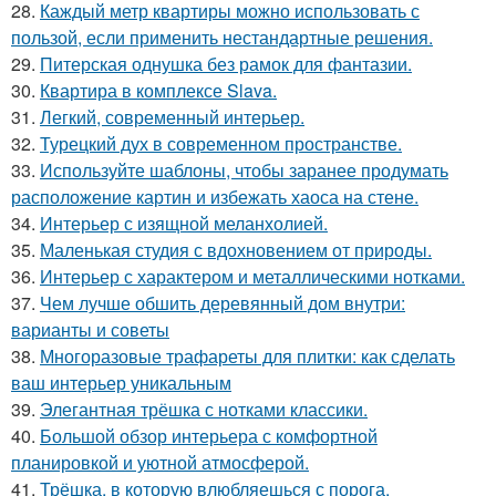
28.
Каждый метр квартиры можно использовать с
пользой, если применить нестандартные решения.
29.
Питерская однушка без рамок для фантазии.
30.
Квартира в комплексе Slava.
31.
Легкий, современный интерьер.
32.
Турецкий дух в современном пространстве.
33.
Используйте шаблоны, чтобы заранее продумать
расположение картин и избежать хаоса на стене.
34.
Интерьер с изящной меланхолией.
35.
Маленькая студия с вдохновением от природы.
36.
Интерьер с характером и металлическими нотками.
37.
Чем лучше обшить деревянный дом внутри:
варианты и советы
38.
Многоразовые трафареты для плитки: как сделать
ваш интерьер уникальным
39.
Элегантная трёшка с нотками классики.
40.
Большой обзор интерьера с комфортной
планировкой и уютной атмосферой.
41.
Трёшка, в которую влюбляешься с порога.