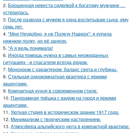
2.
Брошенная невеста сиделкой к богатому мужчине …
устроилась.
3.
После развода с мужем я одна воспитываю сына, ему
семь лет.
4.
"Мне Неудобно, я не Полезу Наверх": я купила
нижнюю полку, но её заняли.
5.
"А я ведь понимала!
6.
Иногда помощь нужна в самых неожиданных
ситуациях - и спасатели всегда рядом.
7.
Монохром с характером: баланс света и глубины.
8.
Стильная однокомнатная квартира с яркими
акцентами.
9.
Компактная кухня в современном стиле.
10.
Панорамная трёшка с видом на город и яркими
акцентами.
11.
Уютная студия в историческом здании 1917 года.
12.
Минимализм с творческим настроением.
13.
Атмосфера альпийского уюта в компактной квартире.