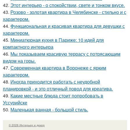
42.
Этот интерьер - о спокойствии, свете и тонком вкусе.
43.
Розово - золотая квартира в Челябинске - стильно и с
характером.
44.
Функциональная и красивая квартира для девушки с
характером.
45.
Миниатюрная кухня в Париже: 10 идей для
компактного интерьера
46.
Мы показываем красивую террасу с потрясающим
видом на горы.
47.
Современная квартира в Воронеже с ярким
характером.
48.
Иногда приходится работать с неудобной
планировкой - и это отличный повод для креатива.
49.
Какие местные блюда стоит попробовать в
Уссурийске
50.
Маленькая ванная - большой стиль.
© 2026 Интерьер и декор