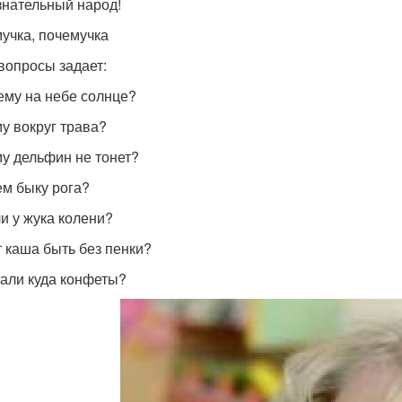
нательный народ!
учка, почемучка
вопросы задает:
ему на небе солнце?
у вокруг трава?
у дельфин не тонет?
ем быку рога?
ли у жука колени?
 каша быть без пенки?
али куда конфеты?