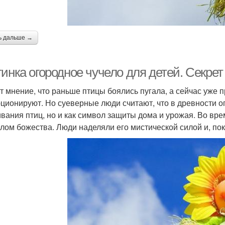
ь дальше →
тинка огородное чучело для детей. Секре
т мнение, что раньше птицы боялись пугала, а сейчас уже п
ционируют. Но суеверные люди считают, что в древности ог
ивания птиц, но и как символ защиты дома и урожая. Во вр
лом божества. Люди наделяли его мистической силой и, по