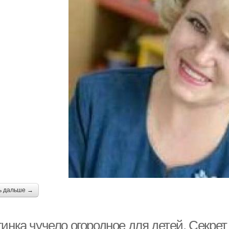
ь дальше →
тинка чучело огородное для детей. Секре