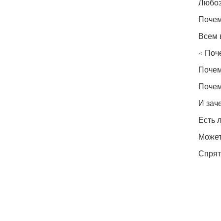
Любоз
Почем
Всем 
« Поч
Почем
Почем
И зач
Есть 
Может
Спрят