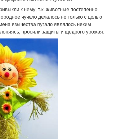
ривыкли к нему, т.к. животные постепенно
ородное чучело делалось не только с целью
емена язычества пугало являлось неким
клоняясь, просили защиты и щедрого урожая.