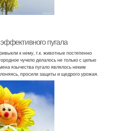
т эффективного пугала
ривыкли к нему, т.к. животные постепенно
ородное чучело делалось не только с целью
емена язычества пугало являлось неким
клоняясь, просили защиты и щедрого урожая.