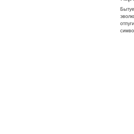
Бытуе
эволю
отпуг
симво