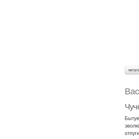
читат
Вас
Чуче
Бытуе
эволю
отпуг