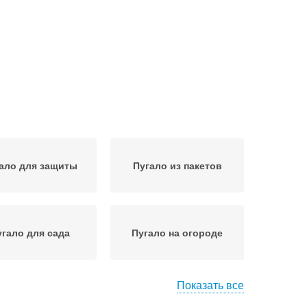
ало для защиты
Пугало из пакетов
угало для сада
Пугало на огороде
Показать все
угало в огород