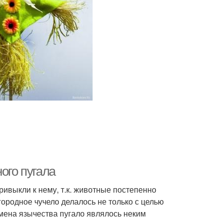
ого пугала
ривыкли к нему, т.к. животные постепенно
ородное чучело делалось не только с целью
емена язычества пугало являлось неким