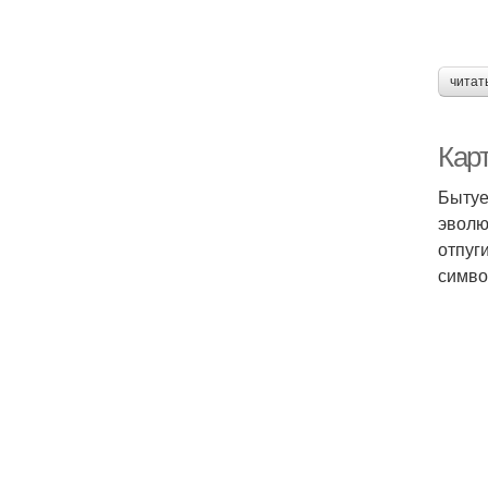
читат
Кар
Бытуе
эволю
отпуг
симво