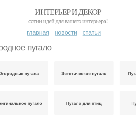
ИНТЕРЬЕР И ДЕКОР
сотни идей для вашего интерьера!
главная
новости
статьи
родное пугало
Огородные пугала
Эстетическое пугало
Пуг
ригинальное пугало
Пугало для птиц
П
Пугало на дачу
Огородное чучело
П